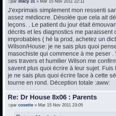
par
stacy 31
» Mar 15 Nov 2011 22:11
J'exprimais simplement mon ressenti sans
assez médiocre. Désolée que cela ait dé
leçons. . Le patient du jour était émouv
décrits et les diagnostics me paraissent 
improbables ( hé la prod, achetez un dic
Wilson/House: je ne sais plus quoi pense
masochiste qui commence à me peser . 
ses travers et humilier Wilson me confir
savent plus quoi écrire à leur sujet. Fuis
je ne sais plus quoi écrire face à cette s
tourne en rond. Déception totale :aww:
Re: Dr House 8x06 : Parents
par
cosette
» Mar 15 Nov 2011 23:05