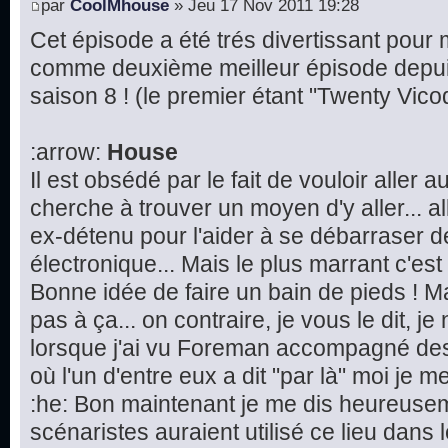
par
CoolMhouse
» Jeu 17 Nov 2011 19:28
Cet épisode a été trés divertissant pour mo
comme deuxième meilleur épisode depu
saison 8 ! (le premier étant "Twenty Vico
:arrow:
House
Il est obsédé par le fait de vouloir aller 
cherche à trouver un moyen d'y aller...
ex-détenu pour l'aider à se débarraser d
électronique... Mais le plus marrant c'est l
Bonne idée de faire un bain de pieds ! M
pas à ça... on contraire, je vous le dit, j
lorsque j'ai vu Foreman accompagné des
où l'un d'entre eux a dit "par là" moi je me 
:he: Bon maintenant je me dis heureusem
scénaristes auraient utilisé ce lieu dans 