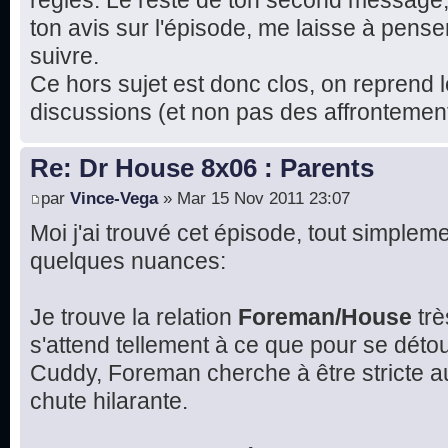
règles. Le reste de ton second message
ton avis sur l'épisode, me laisse à pense
suivre.
Ce hors sujet est donc clos, on reprend l
discussions (et non pas des affrontement
Re: Dr House 8x06 : Parents
par
Vince-Vega
» Mar 15 Nov 2011 23:07
Moi j'ai trouvé cet épisode, tout simplemen
quelques nuances:
Je trouve la relation
Foreman/House
trè
s'attend tellement à ce que pour se détou
Cuddy, Foreman cherche à être stricte 
chute hilarante.