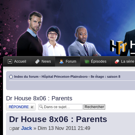
Accueil
News
Forum
Épisodes
La série
Index du forum
‹
Hôpital Princeton-Plainsboro
‹
8e étage : saison 8
Dr House 8x06 : Parents
Publier une réponse
Dr House 8x06 : Parents
par
Jack
» Dim 13 Nov 2011 21:49