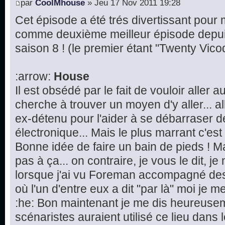
par
CoolMhouse
» Jeu 17 Nov 2011 19:28
Cet épisode a été trés divertissant pour mo
comme deuxième meilleur épisode depu
saison 8 ! (le premier étant "Twenty Vico
:arrow:
House
Il est obsédé par le fait de vouloir aller 
cherche à trouver un moyen d'y aller...
ex-détenu pour l'aider à se débarraser d
électronique... Mais le plus marrant c'est l
Bonne idée de faire un bain de pieds ! M
pas à ça... on contraire, je vous le dit, j
lorsque j'ai vu Foreman accompagné des
où l'un d'entre eux a dit "par là" moi je me 
:he: Bon maintenant je me dis heureusem
scénaristes auraient utilisé ce lieu dans 