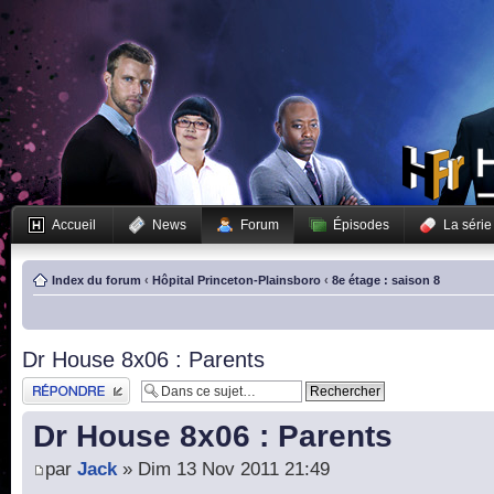
Accueil
News
Forum
Épisodes
La série
Index du forum
‹
Hôpital Princeton-Plainsboro
‹
8e étage : saison 8
Dr House 8x06 : Parents
Publier une réponse
Dr House 8x06 : Parents
par
Jack
» Dim 13 Nov 2011 21:49