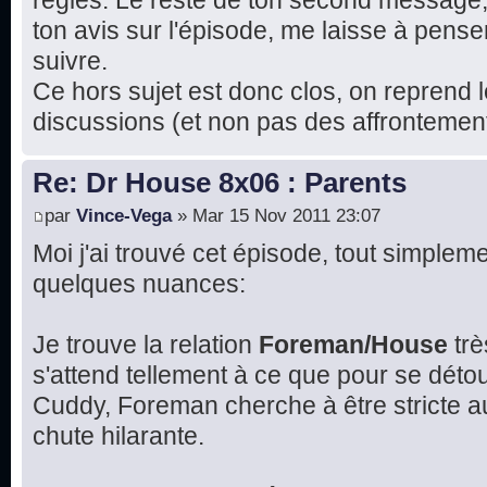
règles. Le reste de ton second message
ton avis sur l'épisode, me laisse à pense
suivre.
Ce hors sujet est donc clos, on reprend l
discussions (et non pas des affrontement
Re: Dr House 8x06 : Parents
par
Vince-Vega
» Mar 15 Nov 2011 23:07
Moi j'ai trouvé cet épisode, tout simplemen
quelques nuances:
Je trouve la relation
Foreman/House
trè
s'attend tellement à ce que pour se détou
Cuddy, Foreman cherche à être stricte 
chute hilarante.