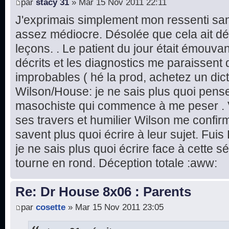
par
stacy 31
» Mar 15 Nov 2011 22:11
J'exprimais simplement mon ressenti sans
assez médiocre. Désolée que cela ait dé
leçons. . Le patient du jour était émouv
décrits et les diagnostics me paraissent 
improbables ( hé la prod, achetez un dic
Wilson/House: je ne sais plus quoi pense
masochiste qui commence à me peser . 
ses travers et humilier Wilson me confir
savent plus quoi écrire à leur sujet. Fuis
je ne sais plus quoi écrire face à cette s
tourne en rond. Déception totale :aww:
Re: Dr House 8x06 : Parents
par
cosette
» Mar 15 Nov 2011 23:05