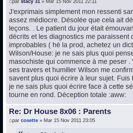
par
stacy 31
» Mar 15 Nov 2011 22:11
J'exprimais simplement mon ressenti sans
assez médiocre. Désolée que cela ait dé
leçons. . Le patient du jour était émouv
décrits et les diagnostics me paraissent 
improbables ( hé la prod, achetez un dic
Wilson/House: je ne sais plus quoi pense
masochiste qui commence à me peser . 
ses travers et humilier Wilson me confir
savent plus quoi écrire à leur sujet. Fuis
je ne sais plus quoi écrire face à cette s
tourne en rond. Déception totale :aww:
Re: Dr House 8x06 : Parents
par
cosette
» Mar 15 Nov 2011 23:05