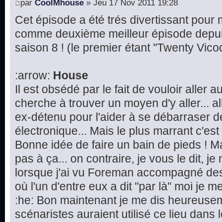
par
CoolMhouse
» Jeu 17 Nov 2011 19:28
Cet épisode a été trés divertissant pour mo
comme deuxième meilleur épisode depu
saison 8 ! (le premier étant "Twenty Vico
:arrow:
House
Il est obsédé par le fait de vouloir aller 
cherche à trouver un moyen d'y aller...
ex-détenu pour l'aider à se débarraser d
électronique... Mais le plus marrant c'est l
Bonne idée de faire un bain de pieds ! M
pas à ça... on contraire, je vous le dit, j
lorsque j'ai vu Foreman accompagné des
où l'un d'entre eux a dit "par là" moi je me 
:he: Bon maintenant je me dis heureusem
scénaristes auraient utilisé ce lieu dans 