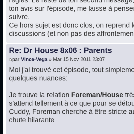
règles. Le reste de ton second message
ton avis sur l'épisode, me laisse à pense
suivre.
Ce hors sujet est donc clos, on reprend l
discussions (et non pas des affrontement
Re: Dr House 8x06 : Parents
par
Vince-Vega
» Mar 15 Nov 2011 23:07
Moi j'ai trouvé cet épisode, tout simplemen
quelques nuances:
Je trouve la relation
Foreman/House
trè
s'attend tellement à ce que pour se détou
Cuddy, Foreman cherche à être stricte 
chute hilarante.