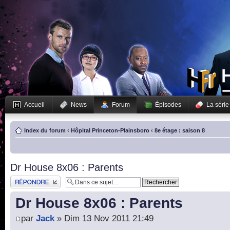
Accueil
News
Forum
Épisodes
La série
Index du forum
‹
Hôpital Princeton-Plainsboro
‹
8e étage : saison 8
Dr House 8x06 : Parents
Publier une réponse
Dr House 8x06 : Parents
par
Jack
» Dim 13 Nov 2011 21:49