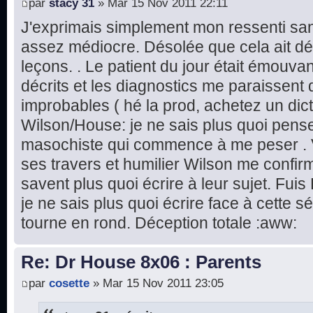
par
stacy 31
» Mar 15 Nov 2011 22:11
J'exprimais simplement mon ressenti sans
assez médiocre. Désolée que cela ait dé
leçons. . Le patient du jour était émouv
décrits et les diagnostics me paraissent 
improbables ( hé la prod, achetez un dic
Wilson/House: je ne sais plus quoi pense
masochiste qui commence à me peser . 
ses travers et humilier Wilson me confir
savent plus quoi écrire à leur sujet. Fuis
je ne sais plus quoi écrire face à cette s
tourne en rond. Déception totale :aww:
Re: Dr House 8x06 : Parents
par
cosette
» Mar 15 Nov 2011 23:05