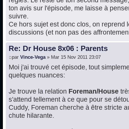
règles. Le reste de ton second message
ton avis sur l'épisode, me laisse à pense
suivre.
Ce hors sujet est donc clos, on reprend l
discussions (et non pas des affrontement
Re: Dr House 8x06 : Parents
par
Vince-Vega
» Mar 15 Nov 2011 23:07
Moi j'ai trouvé cet épisode, tout simplemen
quelques nuances:
Je trouve la relation
Foreman/House
trè
s'attend tellement à ce que pour se détou
Cuddy, Foreman cherche à être stricte 
chute hilarante.