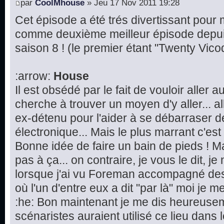
par
CoolMhouse
» Jeu 17 Nov 2011 19:28
Cet épisode a été trés divertissant pour mo
comme deuxième meilleur épisode depu
saison 8 ! (le premier étant "Twenty Vico
:arrow:
House
Il est obsédé par le fait de vouloir aller 
cherche à trouver un moyen d'y aller...
ex-détenu pour l'aider à se débarraser d
électronique... Mais le plus marrant c'est l
Bonne idée de faire un bain de pieds ! M
pas à ça... on contraire, je vous le dit, j
lorsque j'ai vu Foreman accompagné des
où l'un d'entre eux a dit "par là" moi je me 
:he: Bon maintenant je me dis heureusem
scénaristes auraient utilisé ce lieu dans 