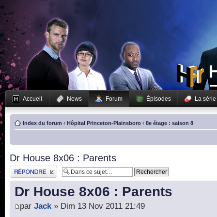
Accueil
News
Forum
Épisodes
La série
Index du forum
‹
Hôpital Princeton-Plainsboro
‹
8e étage : saison 8
Dr House 8x06 : Parents
Publier une réponse
Dr House 8x06 : Parents
par
Jack
» Dim 13 Nov 2011 21:49