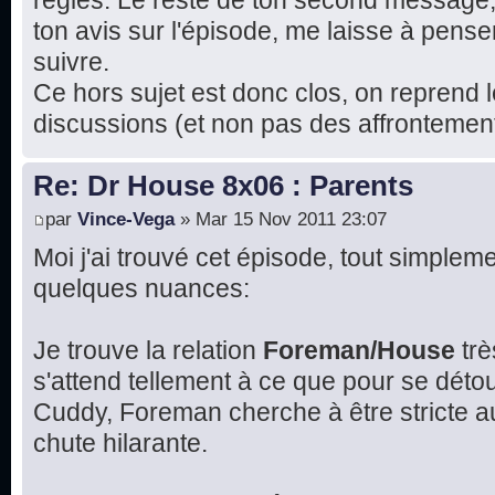
règles. Le reste de ton second message
ton avis sur l'épisode, me laisse à pense
suivre.
Ce hors sujet est donc clos, on reprend l
discussions (et non pas des affrontement
Re: Dr House 8x06 : Parents
par
Vince-Vega
» Mar 15 Nov 2011 23:07
Moi j'ai trouvé cet épisode, tout simplemen
quelques nuances:
Je trouve la relation
Foreman/House
trè
s'attend tellement à ce que pour se détou
Cuddy, Foreman cherche à être stricte 
chute hilarante.