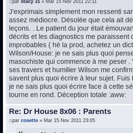
par
stacy 31
» Mar 15 Nov 2011 22:11
J'exprimais simplement mon ressenti sans
assez médiocre. Désolée que cela ait dé
leçons. . Le patient du jour était émouv
décrits et les diagnostics me paraissent 
improbables ( hé la prod, achetez un dic
Wilson/House: je ne sais plus quoi pense
masochiste qui commence à me peser . 
ses travers et humilier Wilson me confir
savent plus quoi écrire à leur sujet. Fuis
je ne sais plus quoi écrire face à cette s
tourne en rond. Déception totale :aww:
Re: Dr House 8x06 : Parents
par
cosette
» Mar 15 Nov 2011 23:05