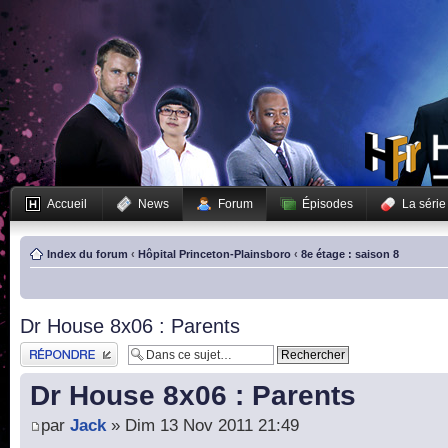
Accueil
News
Forum
Épisodes
La série
Index du forum
‹
Hôpital Princeton-Plainsboro
‹
8e étage : saison 8
Dr House 8x06 : Parents
Publier une réponse
Dr House 8x06 : Parents
par
Jack
» Dim 13 Nov 2011 21:49