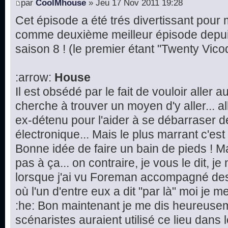
par
CoolMhouse
» Jeu 17 Nov 2011 19:28
Cet épisode a été trés divertissant pour mo
comme deuxième meilleur épisode depu
saison 8 ! (le premier étant "Twenty Vico
:arrow:
House
Il est obsédé par le fait de vouloir aller 
cherche à trouver un moyen d'y aller...
ex-détenu pour l'aider à se débarraser d
électronique... Mais le plus marrant c'est l
Bonne idée de faire un bain de pieds ! M
pas à ça... on contraire, je vous le dit, j
lorsque j'ai vu Foreman accompagné des
où l'un d'entre eux a dit "par là" moi je me 
:he: Bon maintenant je me dis heureusem
scénaristes auraient utilisé ce lieu dans 