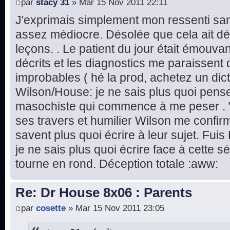
par
stacy 31
» Mar 15 Nov 2011 22:11
J'exprimais simplement mon ressenti sans
assez médiocre. Désolée que cela ait dé
leçons. . Le patient du jour était émouv
décrits et les diagnostics me paraissent 
improbables ( hé la prod, achetez un dic
Wilson/House: je ne sais plus quoi pense
masochiste qui commence à me peser . 
ses travers et humilier Wilson me confir
savent plus quoi écrire à leur sujet. Fuis
je ne sais plus quoi écrire face à cette s
tourne en rond. Déception totale :aww:
Re: Dr House 8x06 : Parents
par
cosette
» Mar 15 Nov 2011 23:05