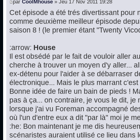
par
CoolMhouse
» Jeu 17 Nov 2011 19:28
Cet épisode a été trés divertissant pour mo
comme deuxième meilleur épisode depu
saison 8 ! (le premier étant "Twenty Vico
:arrow:
House
Il est obsédé par le fait de vouloir aller 
cherche à trouver un moyen d'y aller...
ex-détenu pour l'aider à se débarraser d
électronique... Mais le plus marrant c'est l
Bonne idée de faire un bain de pieds ! M
pas à ça... on contraire, je vous le dit, j
lorsque j'ai vu Foreman accompagné des
où l'un d'entre eux a dit "par là" moi je me 
:he: Bon maintenant je me dis heureusem
scénaristes auraient utilisé ce lieu dans 