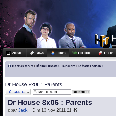
Accueil
News
Forum
Épisodes
La série
Index du forum
‹
Hôpital Princeton-Plainsboro
‹
8e étage : saison 8
Dr House 8x06 : Parents
Publier une réponse
Dr House 8x06 : Parents
par
Jack
» Dim 13 Nov 2011 21:49