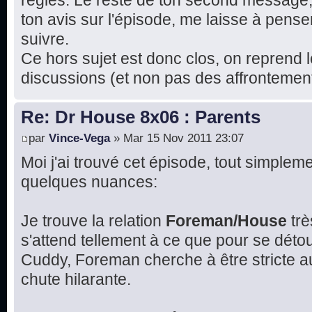
règles. Le reste de ton second message
ton avis sur l'épisode, me laisse à pense
suivre.
Ce hors sujet est donc clos, on reprend l
discussions (et non pas des affrontement
Re: Dr House 8x06 : Parents
par
Vince-Vega
» Mar 15 Nov 2011 23:07
Moi j'ai trouvé cet épisode, tout simplemen
quelques nuances:
Je trouve la relation
Foreman/House
trè
s'attend tellement à ce que pour se détou
Cuddy, Foreman cherche à être stricte 
chute hilarante.