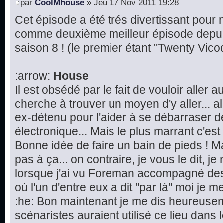
par
CoolMhouse
» Jeu 17 Nov 2011 19:28
Cet épisode a été trés divertissant pour mo
comme deuxième meilleur épisode depu
saison 8 ! (le premier étant "Twenty Vico
:arrow:
House
Il est obsédé par le fait de vouloir aller 
cherche à trouver un moyen d'y aller...
ex-détenu pour l'aider à se débarraser d
électronique... Mais le plus marrant c'est l
Bonne idée de faire un bain de pieds ! M
pas à ça... on contraire, je vous le dit, j
lorsque j'ai vu Foreman accompagné des
où l'un d'entre eux a dit "par là" moi je me 
:he: Bon maintenant je me dis heureusem
scénaristes auraient utilisé ce lieu dans 