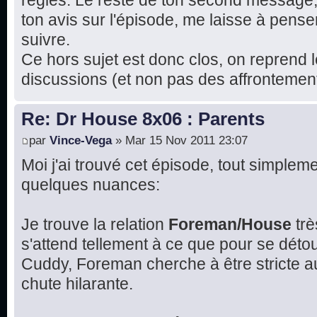
règles. Le reste de ton second message
ton avis sur l'épisode, me laisse à pense
suivre.
Ce hors sujet est donc clos, on reprend l
discussions (et non pas des affrontement
Re: Dr House 8x06 : Parents
par
Vince-Vega
» Mar 15 Nov 2011 23:07
Moi j'ai trouvé cet épisode, tout simplemen
quelques nuances:
Je trouve la relation
Foreman/House
trè
s'attend tellement à ce que pour se détou
Cuddy, Foreman cherche à être stricte 
chute hilarante.