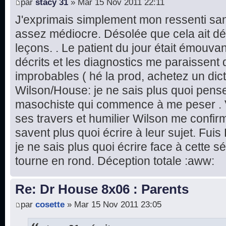
par
stacy 31
» Mar 15 Nov 2011 22:11
J'exprimais simplement mon ressenti sans
assez médiocre. Désolée que cela ait dé
leçons. . Le patient du jour était émouv
décrits et les diagnostics me paraissent 
improbables ( hé la prod, achetez un dic
Wilson/House: je ne sais plus quoi pense
masochiste qui commence à me peser . 
ses travers et humilier Wilson me confir
savent plus quoi écrire à leur sujet. Fuis
je ne sais plus quoi écrire face à cette s
tourne en rond. Déception totale :aww:
Re: Dr House 8x06 : Parents
par
cosette
» Mar 15 Nov 2011 23:05