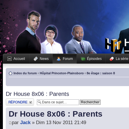
Accueil
News
Forum
Épisodes
La série
Index du forum
‹
Hôpital Princeton-Plainsboro
‹
8e étage : saison 8
Dr House 8x06 : Parents
Publier une réponse
Dr House 8x06 : Parents
par
Jack
» Dim 13 Nov 2011 21:49