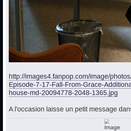
http://images4.fanpop.com/image/photo
Episode-7-17-Fall-From-Grace-Additiona
house-md-20094778-2048-1365.jpg
A l'occasion laisse un petit message dans