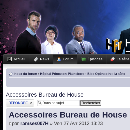
Accueil
News
Forum
Épisodes
La série
Index du forum
‹
Hôpital Princeton-Plainsboro
‹
Bloc Opératoire : la série
Accessoires Bureau de House
Publier une réponse
Accessoires Bureau de House
par
ramses007H
» Ven 27 Avr 2012 13:23