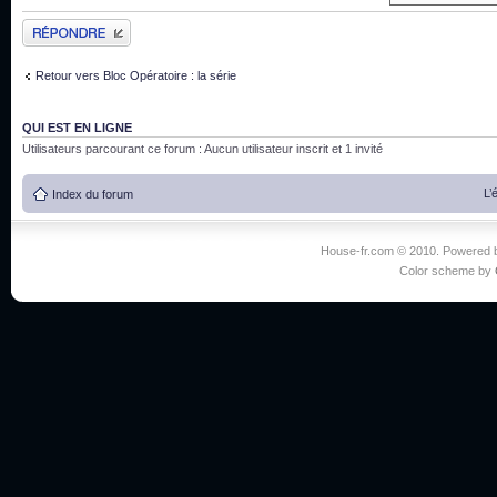
Publier une réponse
Retour vers Bloc Opératoire : la série
QUI EST EN LIGNE
Utilisateurs parcourant ce forum : Aucun utilisateur inscrit et 1 invité
L’
Index du forum
House-fr.com © 2010. Powered
Color scheme by