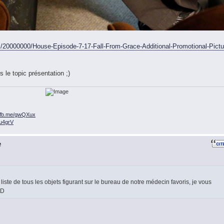
/20000000/House-Episode-7-17-Fall-From-Grace-Additional-Promotional-Pictu
 le topic présentation ;)
n.fb.me/gwQXux
/ou4grV
e
liste de tous les objets figurant sur le bureau de notre médecin favoris, je vous
:D