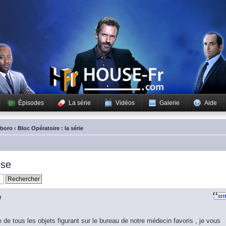
Épisodes
La série
Vidéos
Galerie
Aide
sboro
‹
Bloc Opératoire : la série
use
e
te de tous les objets figurant sur le bureau de notre médecin favoris , je vous