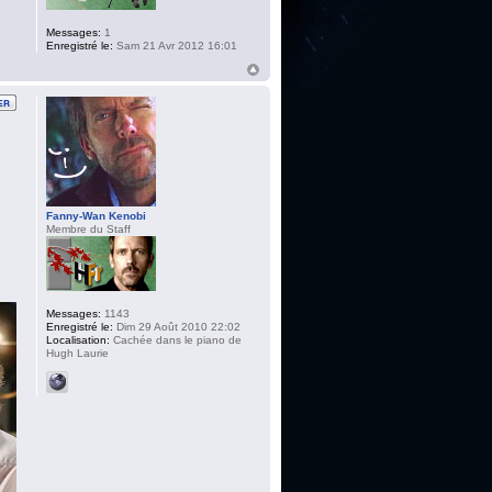
Messages:
1
Enregistré le:
Sam 21 Avr 2012 16:01
Fanny-Wan Kenobi
Membre du Staff
Messages:
1143
Enregistré le:
Dim 29 Août 2010 22:02
Localisation:
Cachée dans le piano de
Hugh Laurie