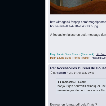
http://images4.fanpop.com/image/photos
house-md-20094778-2048-1365.jpg
A l'occasion laisse un petit message dans
Hugh Laurie Blues France (Facebook):
http://o
Hugh Laurie Blues France (Twitter):
http://bit.ly
Re: Accessoires Bureau de Hous
par
Fabketo
» Jeu 14 Juil 2022 09:08
ramses007H a écrit:
bonjour qqn pourrait il m'indiquer une 
remercie grandement par avance 8-) 
Bonjour en format pdf cela t'irais ?