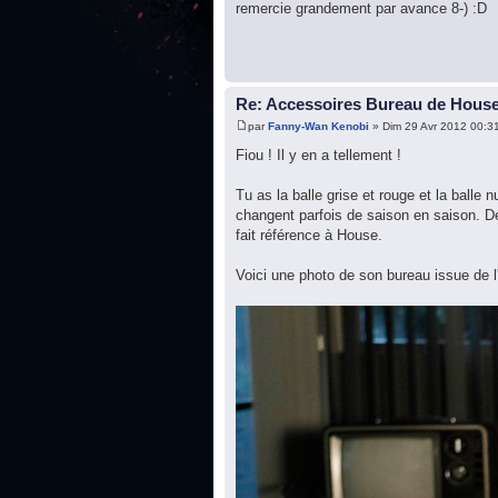
remercie grandement par avance 8-) :D
Re: Accessoires Bureau de Hous
par
Fanny-Wan Kenobi
» Dim 29 Avr 2012 00:3
Fiou ! Il y en a tellement !
Tu as la balle grise et rouge et la balle
changent parfois de saison en saison. De
fait référence à House.
Voici une photo de son bureau issue de l