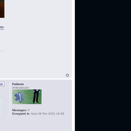
re-
Fabketo
Ambulancier
Messages:
5
Enregistré le:
Sam 26 Fév 2022 16:48