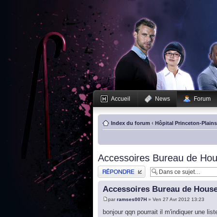
Accueil
News
Forum
Index du forum
‹
Hôpital Princeton-Plain
Accessoires Bureau de Ho
Publier une réponse
Accessoires Bureau de Hous
par
ramses007H
» Ven 27 Avr 2012 13:23
bonjour qqn pourrait il m'indiquer une lis