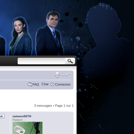
Chat
FAQ
Connexion
3 messages • Page
1
sur
1
ramses007H
Patient