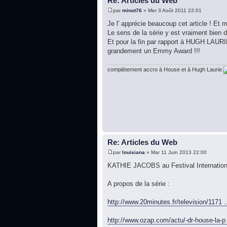
Re: Articles du Web
par
minot76
» Mer 3 Août 2011 22:01
Je l' apprécie beaucoup cet article ! Et 
Le sens de la série y est vraiment bien d
Et pour la fin par rapport à HUGH LAURIE 
grandement un Emmy Award !!!
complétement accro à House et à Hugh Laurie.
Re: Articles du Web
par
louisiana
» Mar 11 Juin 2013 22:00
KATHIE JACOBS au Festival Internationa
A propos de la série :
http://www.20minutes.fr/television/1171 .
http://www.ozap.com/actu/-dr-house-la-p 