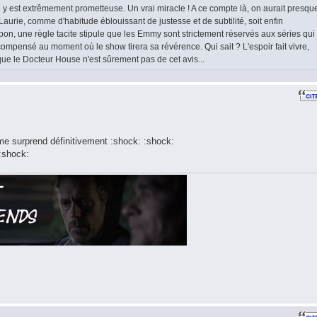
y est extrêmement prometteuse. Un vrai miracle ! A ce compte là, on aurait presqu
Laurie, comme d'habitude éblouissant de justesse et de subtilité, soit enfin
, une règle tacite stipule que les Emmy sont strictement réservés aux séries qui
récompensé au moment où le show tirera sa révérence. Qui sait ? L'espoir fait vivre,
t que le Docteur House n'est sûrement pas de cet avis...
 me surprend définitivement :shock: :shock:
 :shock: