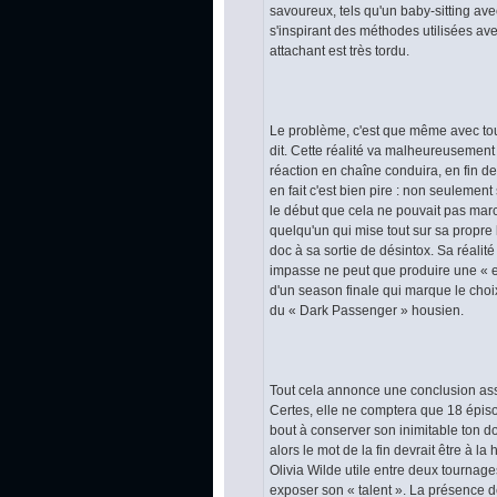
savoureux, tels qu'un baby-sitting ave
s'inspirant des méthodes utilisées a
attachant est très tordu.
Le problème, c'est que même avec tou
dit. Cette réalité va malheureusement f
réaction en chaîne conduira, en fin de
en fait c'est bien pire : non seulement
le début que cela ne pouvait pas marc
quelqu'un qui mise tout sur sa propre 
doc à sa sortie de désintox. Sa réalit
impasse ne peut que produire une « ex
d'un season finale qui marque le choi
du « Dark Passenger » housien.
Tout cela annonce une conclusion ass
Certes, elle ne comptera que 18 épisod
bout à conserver son inimitable ton do
alors le mot de la fin devrait être à la
Olivia Wilde utile entre deux tourna
exposer son « talent ». La présence de