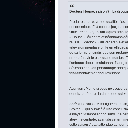
Docteur House, saison 7 : La drogue 
Produire une œuvre de qualité, c’est 
encore mieux. Et à ce petit jeu, qui c
structure de projets artistiques ambiti
« House », évidente et néanmoins gén
réussi « Sherlock » du vénérable et v
télévision mondiale brille en effet auss
de sa formule, tandis que son protagon
propre à ravir le plus grand nombre. 
l’antenne depuis maintenant 7 ans, co
désespoir de son personnage princip
fondamentalement bouleversant.
Attention : Même si vous ne trouverez 
depuis le début », la chronique qui va
Après une saison 6 mi-figue mi-raisin
Broken », qui aurait été une conclusion
essayant d’imposer non sans une cer
storyline centrale, avant de se term
cette saison 7 était attendue au tourna