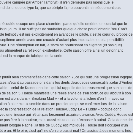
e nouvelle campée par Amber Tamblyn), il n'en demeure pas moins que le
ond de lui que ce type là, que ce périple là, ne peuvent intrinsèquement pas
ée écoulée occupe une place charnière, parce qu’elle entérine un constat que le
toujours : il ne suffit pas de souhaiter quelque chose pour l’obtenir. You Can’t
 leitmotiv est mis explicitement en avant dés le pilote, c’est le cœur du propos de
ette septième année avec une cruauté d’autant plus implacable que la possibilité
revue. Une rédemption en fait, le show se nourrissant en filigrane (et pas que)
i alimentent sa réflexion existentielle. Cette saison offre ainsi un détonnant
i est la marque de fabrique de la série.
ant plutôt bien commencées dans cette saison 7, ce qui suit une progression logique.
excès, s'étant au passage pris dans les dents deux décès consécutifs :celui d’Amber
nsable -, celui de Kutner ensuite - qui lui rappelle douloureusement que son sens de
 fin de saison 5, House manifeste une réelle envie de s'en sortir, ce qui aboutit à son
 on est alors dans « Breaking Mad » - et à la volonté affichée d'en finir avec sa
tion à aller mieux semble dans un premier temps se confirmer lors de la saison
vec la concrétisation de la relation House/Cuddy. Le « Huddy » occupe donc
 avec une finesse qui n'était pas forcément acquise d'avance. Avec Cuddy, House est
 ne pas être à la hauteur, mais aussi et surtout de s'exposer à autrui. Cela donne de
ement lorsque Rachel, la fille de Cuddy, est impliquée. House doit s'occuper d'un
être un. Et le pire, c'est qu'il ne s'en tire pas si mal ! On assiste à des moments très