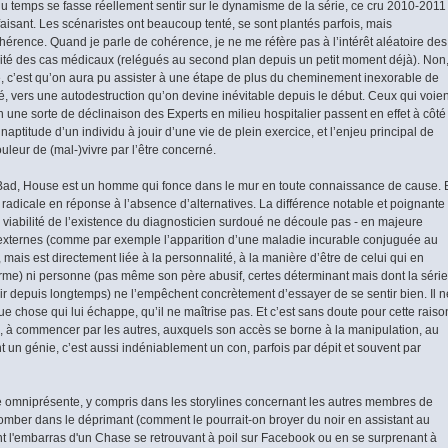
 du temps se fasse réellement sentir sur le dynamisme de la série, ce cru 2010-2011
sfaisant. Les scénaristes ont beaucoup tenté, se sont plantés parfois, mais
hérence. Quand je parle de cohérence, je ne me réfère pas à l’intérêt aléatoire des
bilité des cas médicaux (relégués au second plan depuis un petit moment déjà). Non
ire, c’est qu’on aura pu assister à une étape de plus du cheminement inexorable de
 vers une autodestruction qu’on devine inévitable depuis le début. Ceux qui voien
e sorte de déclinaison des Experts en milieu hospitalier passent en effet à côté
 l’inaptitude d’un individu à jouir d’une vie de plein exercice, et l’enjeu principal de
douleur de (mal-)vivre par l’être concerné.
d, House est un homme qui fonce dans le mur en toute connaissance de cause. 
de radicale en réponse à l’absence d’alternatives. La différence notable et poignante
e viabilité de l’existence du diagnosticien surdoué ne découle pas - en majeure
 externes (comme par exemple l’apparition d’une maladie incurable conjuguée au
ais est directement liée à la personnalité, à la manière d’être de celui qui en
irme) ni personne (pas même son père abusif, certes déterminant mais dont la série
hir depuis longtemps) ne l’empêchent concrètement d’essayer de se sentir bien. Il n
ue chose qui lui échappe, qu’il ne maîtrise pas. Et c’est sans doute pour cette raiso
este, à commencer par les autres, auxquels son accès se borne à la manipulation, au
t un génie, c’est aussi indéniablement un con, parfois par dépit et souvent par
erie omniprésente, y compris dans les storylines concernant les autres membres de
 tomber dans le déprimant (comment le pourrait-on broyer du noir en assistant au
 l'embarras d'un Chase se retrouvant à poil sur Facebook ou en se surprenant à