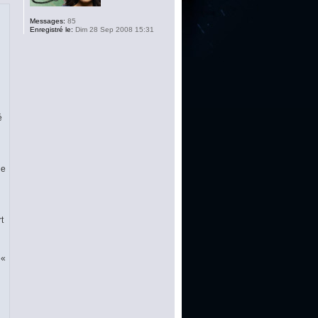
Messages:
85
Enregistré le:
Dim 28 Sep 2008 15:31
é
de
t
 «