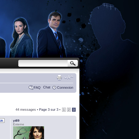
Chat
FAQ
Connexion
44 messages •
Page
3
sur
3
•
1
2
3
yt89
Externe