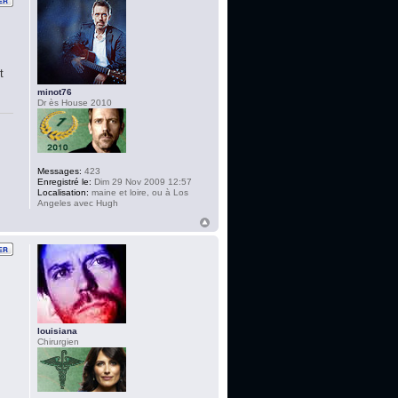
t
minot76
Dr ès House 2010
Messages:
423
Enregistré le:
Dim 29 Nov 2009 12:57
Localisation:
maine et loire, ou à Los
Angeles avec Hugh
louisiana
Chirurgien