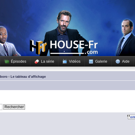
Épisodes
La série
Vidéos
Galerie
Aide
sboro
‹
Le tableau d'affichage