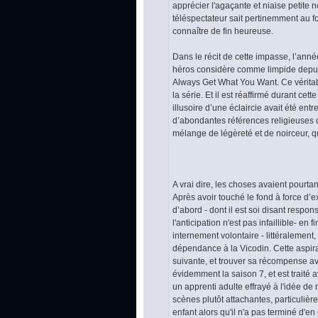
apprécier l'agaçante et niaise petit
téléspectateur sait pertinemment au f
connaître de fin heureuse.
Dans le récit de cette impasse, l’ann
héros considère comme limpide depuis 
Always Get What You Want. Ce véritable
la série. Et il est réaffirmé durant c
illusoire d’une éclaircie avait été ent
d’abondantes références religieuses qu
mélange de légèreté et de noirceur, qu
A vrai dire, les choses avaient pourt
Après avoir touché le fond à force d’
d’abord - dont il est soi disant respo
l'anticipation n'est pas infaillible- en
internement volontaire - littéralement,
dépendance à la Vicodin. Cette aspira
suivante, et trouver sa récompense a
évidemment la saison 7, et est traité
un apprenti adulte effrayé à l'idée de
scènes plutôt attachantes, particulièr
enfant alors qu'il n'a pas terminé d'en 