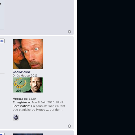
e
CoolMhouse
Dr ès House 2011
Messages:
1329
Enregistré le:
Mar 8 Juin 2010 18:42
Localisation:
En consultations en tant
que stagiaire de House ... dur dur ...