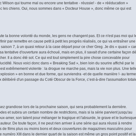
c Wilson qui tourne mal ou encore une tentative - réussie! - de « rééducation »
vec les chiens. Oui, nous sommes dans « Docteur House », donc même ce qui est
te la bonne volonté du monde, les gens ne changent pas. Et ce n'est pas moi qui l
inir par remettre en cause petit à petit les progrès réalisés, ce qui va entraîner une
 saison 7, à un quasi retour à la case départ pour ce cher Greg. Je dis « quasi » ca
 sa tentative d'ouverture aura échoué, mais en plus, il savait d'une certaine façon d
her. Il a donc été sot. Ce qui est tout simplement la pire chose concevable pour
lucidité. Nous voici donc dans « Breaking Sad », bien loin du sourire affiché par le
é est extrêmement violente : la drogue ne marche pas, mais la vie non plus. Une tell
plosion » en bonne et due forme, qui surviendra -et de quelle manière !- au terme
x délibéré d'un passage du Coté Obscur de la Force, c’est-à-dire l'assumation total
ez grandiose lors de la prochaine saison, qui sera probablement la dernière.
es et subira un certain nombre de restrictions, mais si la série parvient jusqu'au
ux-amer, son talent pour mélanger le tragique et l'absurde, le grave et le burlesque
 hauteur. De toute façon, il ne peut rien arriver à une série qui aura réussi à rendre
ges de films plus ou moins bons et deux couvertures de magazines masculins pour
 numéro XIII dans le dernier quart de la saison est même un gros point positif et la