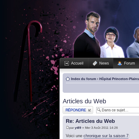
Accueil
News
Forum
Index du forum
‹
Hôpital Princeton-Plain
Articles du Web
Publier une réponse
Re: Articles du Web
par
yt89
» Mer 3 Août 2011 14:26
Voici une
chronique sur la saison 7
: