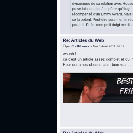
dynamique de sa relation avec House 
pu se laisser aller à espérer qu'Hugh 
récompensé d'un Emmy Award. Mais bon
se la pètent. Peut-être sera-il enfin 
parait-il. Enfin, mon petit doigt me di
Re: Articles du Web
par
CoolMhouse
» Mer 3 Août 2011 14:37
wouah !
ca c'est un article assez complet et qui
Pour certaines choses c'est bien vrai ...