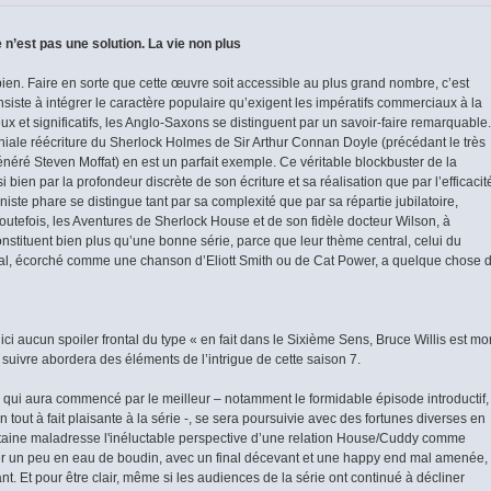
n’est pas une solution. La vie non plus
bien. Faire en sorte que cette œuvre soit accessible au plus grand nombre, c’est
onsiste à intégrer le caractère populaire qu’exigent les impératifs commerciaux à la
eux et significatifs, les Anglo-Saxons se distinguent par un savoir-faire remarquable.
iale réécriture du Sherlock Holmes de Sir Arthur Connan Doyle (précédant le très
énéré Steven Moffat) en est un parfait exemple. Ce véritable blockbuster de la
i bien par la profondeur discrète de son écriture et sa réalisation que par l’efficacit
iste phare se distingue tant par sa complexité que par sa répartie jubilatoire,
Toutefois, les Aventures de Sherlock House et de son fidèle docteur Wilson, à
nstituent bien plus qu’une bonne série, parce que leur thème central, celui du
al, écorché comme une chanson d’Eliott Smith ou de Cat Power, a quelque chose 
ici aucun spoiler frontal du type « en fait dans le Sixième Sens, Bruce Willis est mor
 suivre abordera des éléments de l’intrigue de cette saison 7.
, qui aura commencé par le meilleur – notamment le formidable épisode introductif,
 tout à fait plaisante à la série -, se sera poursuivie avec des fortunes diverses en
taine maladresse l'inéluctable perspective d’une relation House/Cuddy comme
iner un peu en eau de boudin, avec un final décevant et une happy end mal amenée,
nt. Et pour être clair, même si les audiences de la série ont continué à décliner