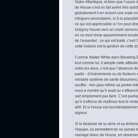
Outre-Atlantique, et bien que l’usure
de House s’est en fait avéré très sati
globalement il en ressort une vraie co
intrigues secondaires, ni à la plausi
ce qui est appréciable si l’on peut d
Grégory House vers un crash annoncé,
en ce med show apparemment anodin un
de l’essentiel : ce qui est traité, c’est
cette histoire est la gestion de cette 
Comme Walter White dans Breaking Ba
tout comme lui, il adopte cette attitu
entre les deux, c’est que l’absence d
partie - d’événements ou de facteurs
minable système de santé étasunien), m
souffre : rien (pas même sa jambe inf
nous a montré qu’il avait su s’affranc
sait simplement pas faire. C’est quelq
qu’il s’efforce de maîtriser tout le r
défi. Et si House est incontestablemen
aigreur.
Si la fantaisie de la série et sa drôl
l'équipe, lui permettent de ne jamais
mariage blanc de House, en observant