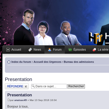
Accueil
News
Forum
Épisodes
La série
Index du forum
‹
Accueil des Urgences
‹
Bureau des admissions
Presentation
Publier une réponse
Presentation
par
anaisac49
» Mar 13 Sep 2016 16:04
Bonjour à tous,