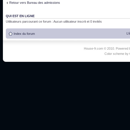
Retour vers Bureau des admissions
QUI EST EN LIGNE
Utilisateurs parcourant ce forum : Aucun utilisateur inscrit et 0 invités
L’
Index du forum
House-fr.com © 2010. Powered
Color scheme by