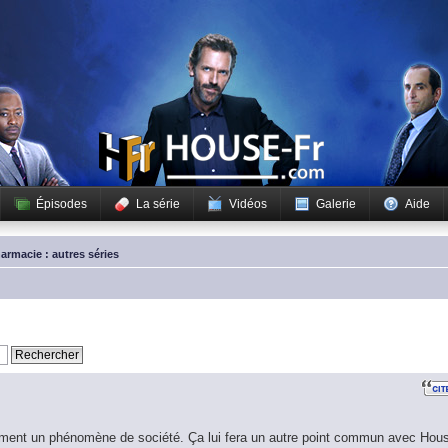
Épisodes
La série
Vidéos
Galerie
Aide
armacie : autres séries
iblement un phénomène de société. Ça lui fera un autre point commun avec Hou