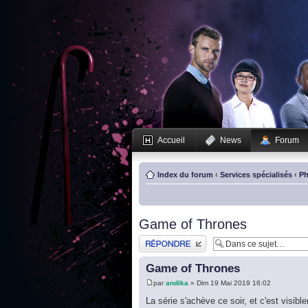
Accueil
News
Forum
Index du forum
‹
Services spécialisés
‹
Ph
Game of Thrones
Publier une réponse
Game of Thrones
par
andika
» Dim 19 Mai 2019 16:02
La série s'achève ce soir, et c'est vis