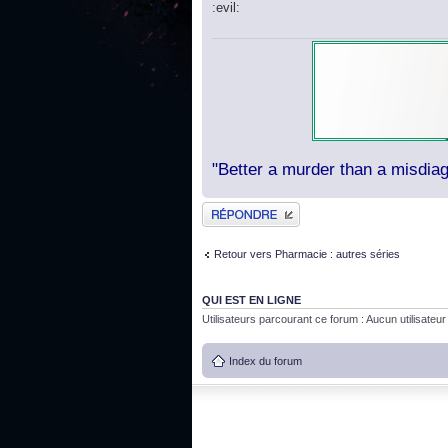
:evil:
"Better a murder than a misdiag
Publier une réponse
Retour vers Pharmacie : autres séries
QUI EST EN LIGNE
Utilisateurs parcourant ce forum : Aucun utilisateur i
Index du forum