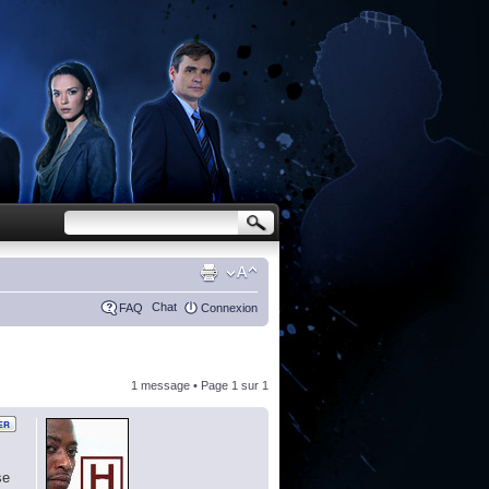
Chat
FAQ
Connexion
1 message • Page
1
sur
1
se