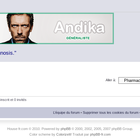
nosis."
Aller à:
nscrit et 0 invités
L’équipe du forum
•
Supprimer tous les cookies du forum
House-fr.com © 2010. Powered by
phpBB
© 2000, 2002, 2005, 2007 phpBB Group.
Color scheme by
ColorizeIt!
Traduit par
phpBB-fr.com