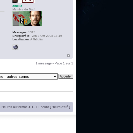
andika
Membre du Staff
Messages:
1313
Enregistré le:
Ven 3 Oct 2008 18:49
Localisation:
A l'hôpital
1 message • Page
1
sur
1
• Heures au format UTC + 1 heure [ Heure d’été ]