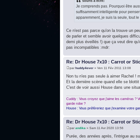
souris a écrit:
Je comprends pas. Pourquoi être aussi
suffisamment intelligente pour penser 
apparemment, je suis la seule, tout le 
Ce n'est pas parce qu'on la trouve un peu
de parler et semble avoir quelques diffi
demi plus éveillés !) que ça veut dire qu
pas incompatibles :mdr:
Re: Dr House 7x10 : Carrot or Sti
par
huddy4ever
» Ven 11 Fév 2011 13:08
Non tu n'es pas seule à aimer Rachel ! m
Et la dernière scène quand elle se blottit
C'est de voir aussi House dans une situa
Cuddy : Vous croyez que j'aime les caméras ? Vo
garde robe ?
House : Vous préféreriez que j'examine votre gar
Re: Dr House 7x10 : Carrot or Sti
par
andika
» Sam 11 Avr 2020 13:56
Purée, des années après, l'intrigue au su