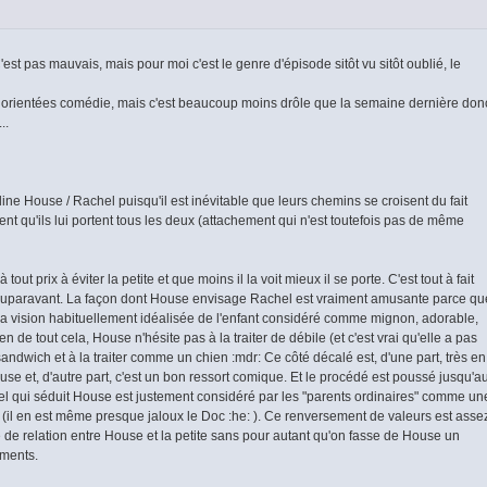
est pas mauvais, mais pour moi c'est le genre d'épisode sitôt vu sitôt oublié, le
 orientées comédie, mais c'est beaucoup moins drôle que la semaine dernière don
..
line House / Rachel puisqu'il est inévitable que leurs chemins se croisent du fait
nt qu'ils lui portent tous les deux (attachement qui n'est toutefois pas de même
ut prix à éviter la petite et que moins il la voit mieux il se porte. C'est tout à fait
 auparavant. La façon dont House envisage Rachel est vraiment amusante parce qu
la vision habituellement idéalisée de l'enfant considéré comme mignon, adorable,
ien de tout cela, House n'hésite pas à la traiter de débile (et c'est vrai qu'elle a pas
 sandwich et à la traiter comme un chien :mdr: Ce côté décalé est, d'une part, très en
e et, d'autre part, c'est un bon ressort comique. Et le procédé est poussé jusqu'a
chel qui séduit House est justement considéré par les "parents ordinaires" comme un
 bien (il en est même presque jaloux le Doc :he: ). Ce renversement de valeurs est asse
 de relation entre House et la petite sans pour autant qu'on fasse de House un
iments.