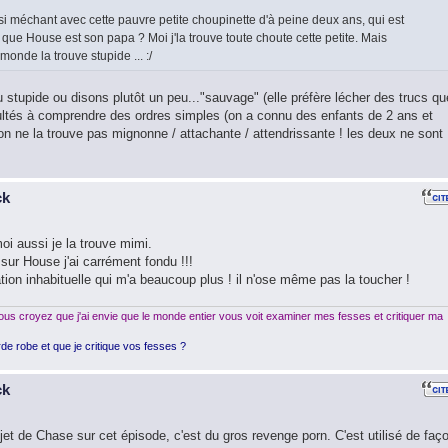
 méchant avec cette pauvre petite choupinette d'à peine deux ans, qui est
que House est son papa ? Moi j'la trouve toute choute cette petite. Mais
monde la trouve stupide ... :/
 stupide ou disons plutôt un peu..."sauvage" (elle préfère lécher des trucs qu
cultés à comprendre des ordres simples (on a connu des enfants de 2 ans et
'on ne la trouve pas mignonne / attachante / attendrissante ! les deux ne sont
ck
oi aussi je la trouve mimi.
 sur House j'ai carrément fondu !!!
tion inhabituelle qui m'a beaucoup plus ! il n'ose même pas la toucher !
us croyez que j'ai envie que le monde entier vous voit examiner mes fesses et critiquer ma
de robe et que je critique vos fesses ?
ck
jet de Chase sur cet épisode, c'est du gros revenge porn. C'est utilisé de faç