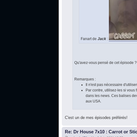
Fanart de
Jack
:
Qu'avez-vous pensé de cet épisode ?
Remarques :
Il n'est pas nécessaire d'utilise
Par contre, utilisez-les si vou
dans les news. Ces balises devi
aux USA.
C'est un de mes épisodes préférés!
Re: Dr House 7x10 : Carrot or Sti