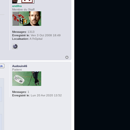
andika
Membre du Staff
Messages:
1313
Enregistré le:
Ven 3 Oct 2008 18:49
Localisation:
A l'hôpital
Audouin46
Patient
Messages:
1
Enregistré le:
Lun 20 Avr 2020 13:52