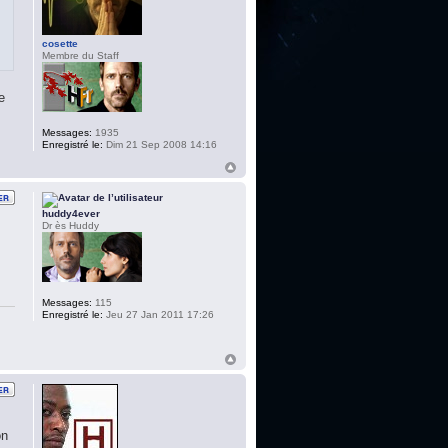
cosette
Membre du Staff
e
Messages:
1935
Enregistré le:
Dim 21 Sep 2008 14:16
huddy4ever
Dr ès Huddy
Messages:
115
Enregistré le:
Jeu 27 Jan 2011 17:26
on