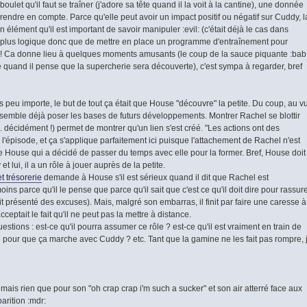
ulet qu'il faut se traîner (j'adore sa tête quand il la voit à la cantine), une donnée
prendre en compte. Parce qu'elle peut avoir un impact positif ou négatif sur Cuddy, l
lément qu'il est important de savoir manipuler :evil: (c'était déjà le cas dans
de plus logique donc que de mettre en place un programme d'entraînement pour
le ! Ca donne lieu à quelques moments amusants (le coup de la sauce piquante :bab
 quand il pense que la supercherie sera découverte), c'est sympa à regarder, bref
s peu importe, le but de tout ça était que House "découvre" la petite. Du coup, au v
le semble déjà poser les bases de futurs développements. Montrer Rachel se blottir
.. décidément !) permet de montrer qu'un lien s'est créé. "Les actions ont des
l'épisode, et ça s'applique parfaitement ici puisque l'attachement de Rachel n'est
e House qui a décidé de passer du temps avec elle pour la former. Bref, House doit
t lui, il a un rôle à jouer auprès de la petite.
t trésorerie
demande à House s'il est sérieux quand il dit que Rachel est
ins parce qu'il le pense que parce qu'il sait que c'est ce qu'il doit dire pour rassur
t présenté des excuses). Mais, malgré son embarras, il finit par faire une caresse à
cceptait le fait qu'il ne peut pas la mettre à distance.
tions : est-ce qu'il pourra assumer ce rôle ? est-ce qu'il est vraiment en train de
que pour que ça marche avec Cuddy ? etc. Tant que la gamine ne les fait pas rompre, 
mais rien que pour son "oh crap crap i'm such a sucker" et son air atterré face aux
parition :mdr: