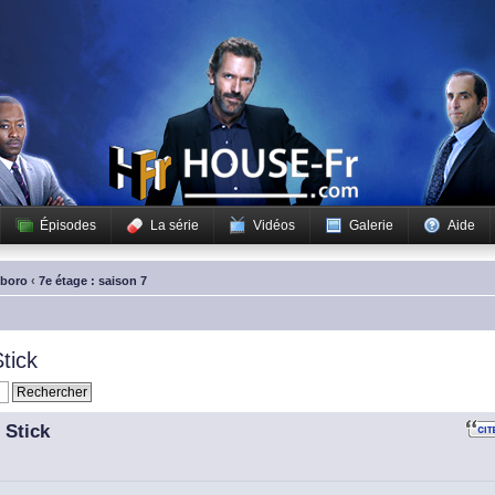
Épisodes
La série
Vidéos
Galerie
Aide
sboro
‹
7e étage : saison 7
tick
 Stick