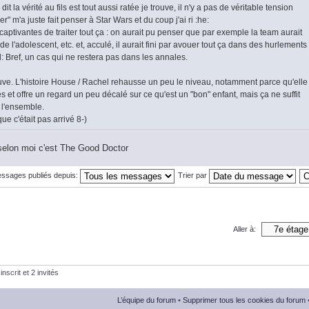
t la vérité au fils est tout aussi ratée je trouve, il n'y a pas de véritable tension
r" m'a juste fait penser à Star Wars et du coup j'ai ri :he:
 captivantes de traiter tout ça : on aurait pu penser que par exemple la team aurait
e l'adolescent, etc. et, acculé, il aurait fini par avouer tout ça dans des hurlements
evil: Bref, un cas qui ne restera pas dans les annales.
ouve. L'histoire House / Rachel rehausse un peu le niveau, notamment parce qu'elle
et offre un regard un peu décalé sur ce qu'est un "bon" enfant, mais ça ne suffit
 l'ensemble.
ue c'était pas arrivé 8-)
selon moi c'est The Good Doctor
essages publiés depuis:
Trier par
Aller à:
nscrit et 2 invités
L’équipe du forum
•
Supprimer tous les cookies du forum