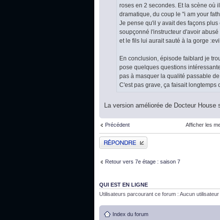
roses en 2 secondes. Et la scène où il di
dramatique, du coup le "i am your fathe
Je pense qu'il y avait des façons plus
soupçonné l'instructeur d'avoir abusé d
et le fils lui aurait sauté à la gorge :
En conclusion, épisode faiblard je tr
pose quelques questions intéressantes 
pas à masquer la qualité passable de
C'est pas grave, ça faisait longtemps q
La version améliorée de Docteur House 
Précédent
Afficher les m
Publier une réponse
Retour vers 7e étage : saison 7
QUI EST EN LIGNE
Utilisateurs parcourant ce forum : Aucun utilisateur i
Index du forum