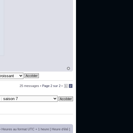
25 messages •
Page
2
sur
2
•
1
2
• Heures au format UTC + 1 heure [ Heure d’été ]