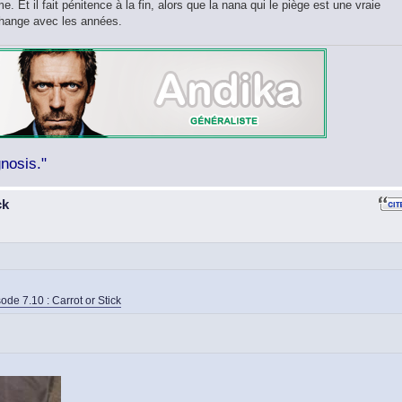
e. Et il fait pénitence à la fin, alors que la nana qui le piège est une vraie
change avec les années.
nosis."
ck
ode 7.10 : Carrot or Stick