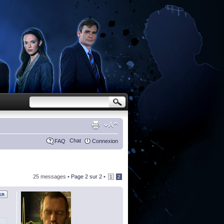
Chat
FAQ
Connexion
25 messages •
Page
2
sur
2
•
1
2