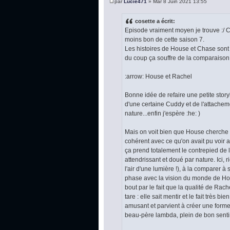
par
Lucie471
» Mar 8 Juin 2021 13:55
cosette a écrit:
Episode vraiment moyen je trouve :/ C'
moins bon de cette saison 7.
Les histoires de House et Chase sont
du coup ça souffre de la comparaison.
:arrow: House et Rachel
Bonne idée de refaire une petite story
d'une certaine Cuddy et de l'attacheme
nature...enfin j'espère :he: )
Mais on voit bien que House cherche à to
cohérent avec ce qu'on avait pu voir
ça prend totalement le contrepied de 
attendrissant et doué par nature. Ici, r
l'air d'une lumière !), à la comparer à
phase avec la vision du monde de Hous
bout par le fait que la qualité de Ra
tare : elle sait mentir et le fait très
amusant et parvient à créer une forme
beau-père lambda, plein de bon sent