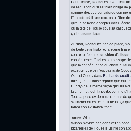
Pour House, Rachel est avant tout un bo
de l'équation qu'il est bien obligé de 
gamine doit être considérée comme un é
l'épisode où il s'en occupait). Rien 
qu'elle se fasse accepter dans l'éco
ou la tête de House sous sa casquette
ça fonctionne bien.
Au final, Rachel n'a pas de place, mai
de toute cette histoire, la scène fina
contre lui (comme un chien d'ailleurs.
conséquences", tel est le message de 
que la conséquence du choix initial d
accepter que ce n'est pas juste Cuddy e
Quand Cuddy dans
Rachat de crédit e
intelligente, House répond que oui...mo
Cuddy (de la même façon qu'il lui avai
la chienne...euh la petite, comme s'il a
Tout ça pose évidemment pleins de ques
s'attacher ou est-ce qu'il ne fait ça 
tolère son existence :mdr:
:arrow: Wilson
Wilson n'existe pas dans cet épisode, 
bizarreries de House il justifie son ap