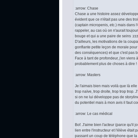
:arrow: Chase
Chase a une histoire assez développée
évident que ce n'était pas une des trois
(captain micropenis, etc.) mais dans l
rappeler, au cas où on n'aurait toujou
bouge et qui a une paire de seins :zzz:
D'ailleurs, les motivations de la cou
gonflante petite leçon de morale pour
des conséquences) et que c'est pas bi
Face à tant de profondeur, j'en viens 
probablement plus de choses à dire ! (
:arrow: Masters
Je l'aimais bien mais voilà que là ell
trop naïve, trop droite, trop trop trop.
si on ne lui développe pas de storyli
du potentiel mais à mon avis il faut 
:arrow: Le cas médical
Bof. J'aime bien l'acteur (parce qu'il jo
lien entre l'instructeur et l'élève étai
passant un coup de téléphone que la t