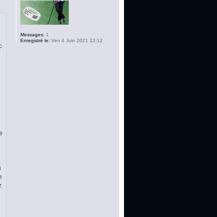
Messages:
1
Enregistré le:
Ven 4 Juin 2021 22:12
c
e
u
e
z