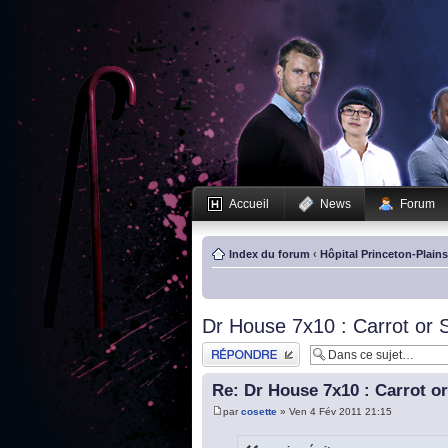
Accueil
News
Forum
Index du forum
‹
Hôpital Princeton-Plain
Dr House 7x10 : Carrot or S
Publier une réponse
Re: Dr House 7x10 : Carrot or
par
cosette
» Ven 4 Fév 2011 21:15