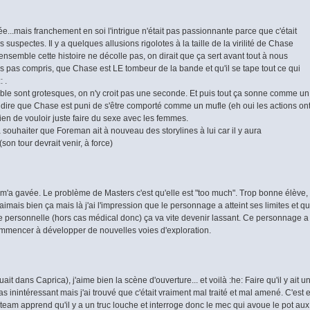
...mais franchement en soi l'intrigue n'était pas passionnante parce que c'était
 suspectes. Il y a quelques allusions rigolotes à la taille de la virilité de Chase
'ensemble cette histoire ne décolle pas, on dirait que ça sert avant tout à nous
rs pas compris, que Chase est LE tombeur de la bande et qu'il se tape tout ce qui
 .
pable sont grotesques, on n'y croit pas une seconde. Et puis tout ça sonne comme un
 dire que Chase est puni de s'être comporté comme un mufle (eh oui les actions on
en de vouloir juste faire du sexe avec les femmes.
à souhaiter que Foreman ait à nouveau des storylines à lui car il y aura
son tour devrait venir, à force)
e m'a gavée. Le problème de Masters c'est qu'elle est "too much". Trop bonne élève,
 J'aimais bien ça mais là j'ai l'impression que le personnage a atteint ses limites et q
ne personnelle (hors cas médical donc) ça va vite devenir lassant. Ce personnage a
commencer à développer de nouvelles voies d'exploration.
uait dans Caprica), j'aime bien la scène d'ouverture... et voilà :he: Faire qu'il y ait u
t pas inintéressant mais j'ai trouvé que c'était vraiment mal traité et mal amené. C'est 
eam apprend qu'il y a un truc louche et interroge donc le mec qui avoue le pot aux