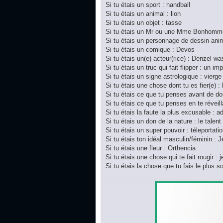
Si tu étais un sport : handball
Si tu étais un animal : lion
Si tu étais un objet : tasse
Si tu étais un Mr ou une Mme Bonhomme
Si tu étais un personnage de dessin ani
Si tu étais un comique : Devos
Si tu étais un(e) acteur(rice) : Denzel w
Si tu étais un truc qui fait flipper : un im
Si tu étais un signe astrologique : vierge
Si tu étais une chose dont tu es fier(e) :
Si tu étais ce que tu penses avant de do
Si tu étais ce que tu penses en te réveilla
Si tu étais la faute la plus excusable : a
Si tu étais un don de la nature : le talent
Si tu étais un super pouvoir : téleportati
Si tu étais ton idéal masculin/féminin : 
Si tu étais une fleur : Orthencia
Si tu étais une chose qui te fait rougir : 
Si tu étais la chose que tu fais le plus 