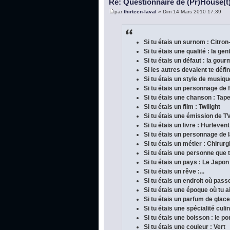
Re: Questionnaire de (Pr)House(t
par
thirteen-laval
» Dim 14 Mars 2010 17:39
Si tu étais un surnom : Citron
Si tu étais une qualité : la gen
Si tu étais un défaut : la gou
Si les autres devaient te défini
Si tu étais un style de musique
Si tu étais un personnage de f
Si tu étais une chanson : Tap
Si tu étais un film : Twilight
Si tu étais une émission de TV
Si tu étais un livre : Hurleve
Si tu étais un personnage de la
Si tu étais un métier : Chirur
Si tu étais une personne que 
Si tu étais un pays : Le Japon
Si tu étais un rêve :...
Si tu étais un endroit où pas
Si tu étais une époque où tu a
Si tu étais un parfum de glace 
Si tu étais une spécialité cul
Si tu étais une boisson : le po
Si tu étais une couleur : Vert