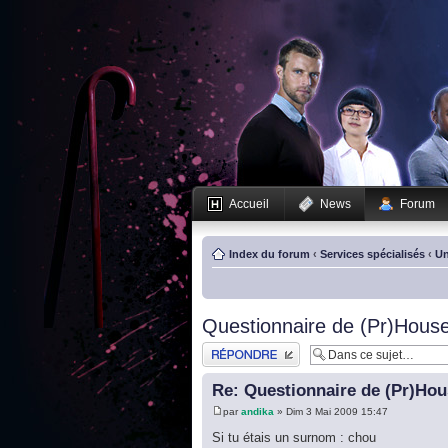
Accueil
News
Forum
Index du forum
‹
Services spécialisés
‹
Un
Questionnaire de (Pr)House
Publier une réponse
Re: Questionnaire de (Pr)Hou
par
andika
» Dim 3 Mai 2009 15:47
Si tu étais un surnom : chou