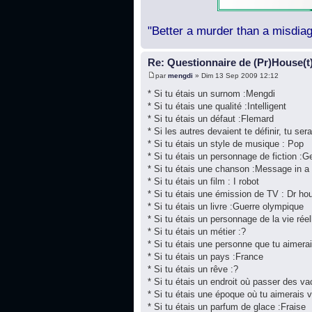
"Better a murder than a misdiag
Re: Questionnaire de (Pr)House(t
par
mengdi
» Dim 13 Sep 2009 12:12
* Si tu étais un surnom :Mengdi
* Si tu étais une qualité :Intelligent
* Si tu étais un défaut :Flemard
* Si les autres devaient te définir, tu sera
* Si tu étais un style de musique : Pop
* Si tu étais un personnage de fiction :
* Si tu étais une chanson :Message in a 
* Si tu étais un film : I robot
* Si tu étais une émission de TV : Dr ho
* Si tu étais un livre :Guerre olympique
* Si tu étais un personnage de la vie rée
* Si tu étais un métier :?
* Si tu étais une personne que tu aimera
* Si tu étais un pays :France
* Si tu étais un rêve :?
* Si tu étais un endroit où passer des v
* Si tu étais une époque où tu aimerais 
* Si tu étais un parfum de glace :Fraise