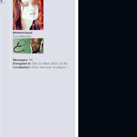
thirteen-laval
Surveillant(e)
Messages:
58
Enregistré le:
Dim 14 Mars 2010 13:48
Localisation:
Chez moi avec la grippe --'