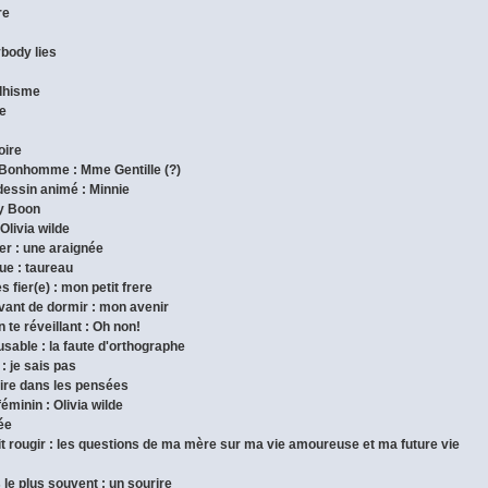
re
ybody lies
ddhisme
de
oire
 Bonhomme : Mme Gentille (?)
dessin animé : Minnie
ny Boon
 Olivia wilde
pper : une araignée
que : taureau
s fier(e) : mon petit frere
avant de dormir : mon avenir
 te réveillant : Oh non!
cusable : la faute d'orthographe
 : je sais pas
 lire dans les pensées
féminin : Olivia wilde
dée
fait rougir : les questions de ma mère sur ma vie amoureuse et ma future vie
s le plus souvent : un sourire