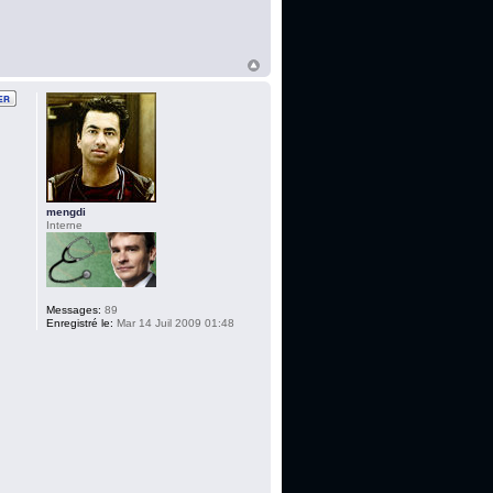
mengdi
Interne
Messages:
89
Enregistré le:
Mar 14 Juil 2009 01:48