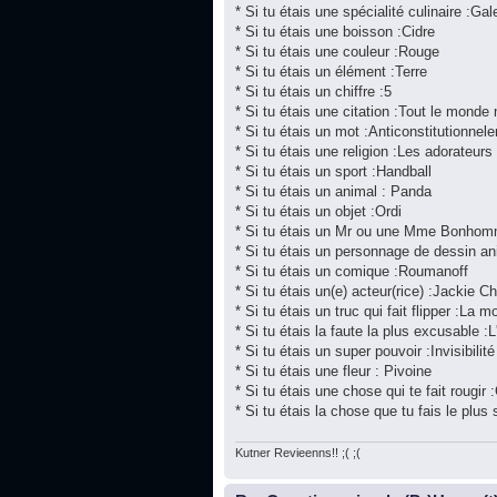
* Si tu étais une spécialité culinaire :Gal
* Si tu étais une boisson :Cidre
* Si tu étais une couleur :Rouge
* Si tu étais un élément :Terre
* Si tu étais un chiffre :5
* Si tu étais une citation :Tout le monde
* Si tu étais un mot :Anticonstitutionnel
* Si tu étais une religion :Les adorateur
* Si tu étais un sport :Handball
* Si tu étais un animal : Panda
* Si tu étais un objet :Ordi
* Si tu étais un Mr ou une Mme Bonhom
* Si tu étais un personnage de dessin a
* Si tu étais un comique :Roumanoff
* Si tu étais un(e) acteur(rice) :Jackie C
* Si tu étais un truc qui fait flipper :La mo
* Si tu étais la faute la plus excusable :L
* Si tu étais un super pouvoir :Invisibilité
* Si tu étais une fleur : Pivoine
* Si tu étais une chose qui te fait rougir 
* Si tu étais la chose que tu fais le plu
Kutner Revieenns!! ;( ;(