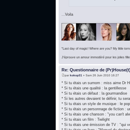
...Voila
"Last day of magic! Where are you? My little torna
J'éprouve un amour immodéré pour les jolies fille
Re: Questionnaire de (Pr)House(t
par
kokop31
» Sam 26 Juin 2010 16:27
* Si tu étais un surnom : miss aime Dr 
* Si tu étais une qualité : la gentillesse
* Si tu étais un défaut : la gourmandise
* Si les autres devaient te définir, tu ser
* Si tu étais un style de musique : le pop
* Si tu étais un personnage de fiction : 
* Si tu étais une chanson : "you can't al
* Si tu étais un film : Twilight
* Si tu étais une émission de TV : "qui v
* Si tu étais un livre : "Manuel du doct