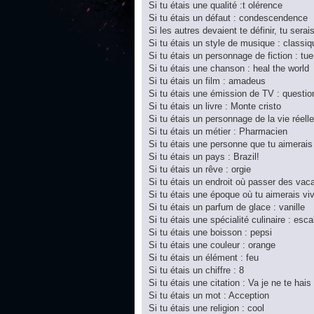
Si tu étais une qualité :t olérence
Si tu étais un défaut : condescendence
Si les autres devaient te définir, tu serai
Si tu étais un style de musique : classiq
Si tu étais un personnage de fiction : tue
Si tu étais une chanson : heal the world
Si tu étais un film : amadeus
Si tu étais une émission de TV : questi
Si tu étais un livre : Monte cristo
Si tu étais un personnage de la vie réel
Si tu étais un métier : Pharmacien
Si tu étais une personne que tu aimerais
Si tu étais un pays : Brazil!
Si tu étais un rêve : orgie
Si tu étais un endroit où passer des vac
Si tu étais une époque où tu aimerais vivr
Si tu étais un parfum de glace : vanille
Si tu étais une spécialité culinaire : esc
Si tu étais une boisson : pepsi
Si tu étais une couleur : orange
Si tu étais un élément : feu
Si tu étais un chiffre : 8
Si tu étais une citation : Va je ne te hais
Si tu étais un mot : Acception
Si tu étais une religion : cool