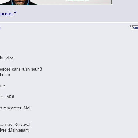
nosis."
)
is :idiot
Georges dans rush hour 3
bottle
use
lle : MOI
is rencontrer :Moi
acances :Kervoyal
vivre :Maintenant