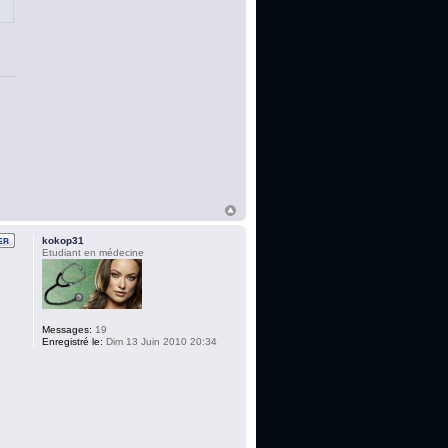
kokop31
Etudiant en médecine
Messages:
19
Enregistré le:
Dim 13 Juin 2010 20:34