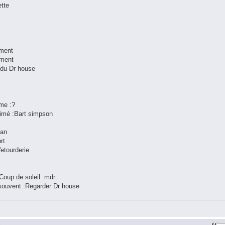
ette
 ment
ement
s du Dr house
me :?
nimé :Bart simpson
han
rt
'etourderie
:Coup de soleil :mdr:
s souvent :Regarder Dr house