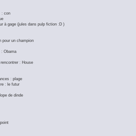
s : con
ue
ur à gage (jules dans pulp fiction :D )
on pour un champion
le : Obama
 rencontrer : House
ances : plage
e : le futur
alope de dinde
 point