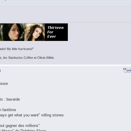
do! My little hurricano!"
s, les Starbucks Coffee et Olivia Wilde.
)
House
ais : bavarde
un fantôme
ways get what you want" rolling stones
eut gagner des millions"
eur House" de Delphine Sloan