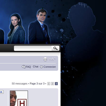
Chat
FAQ
Connexion
50 messages •
Page
3
sur
3
•
1
2
3