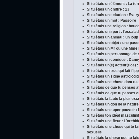
Si tu étais un élément : La ter
Si tu étais un chiffre : 13
Si tu étais une citation : Ever
Si tu étais un mot : Passoire
Si tu étais une religion : bou
Si tu étais un sport : l'escala
Si tu étais un animal : un loup
Si tu étais un objet : une pass
Si tu étais un Mr ou une Mme
Si tu étais un personnage de 
Si tu étais un comique : Dan
Si tu étais un(e) acteur(rice) :
Si tu étais un truc qui fait fli
Si tu étais un signe astrologi
Si tu étais une chose dont tu e
Si tu étais ce que tu penses 
Si tu étais ce que tu penses en
Si tu étais la faute la plus ex
Si tu étais un don de la nature
Si tu étais un super pouvoir :
Si tu étais ton idéal masculin/
Si tu étais une fleur : L'orchi
Si tu étais une chose qui te 
sexuelle
Si tu étais la chose que tu fai