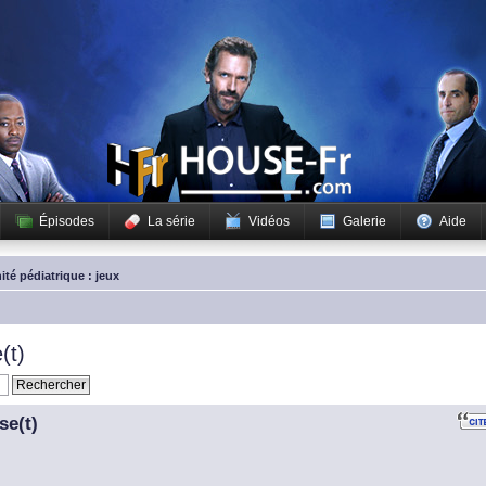
Épisodes
La série
Vidéos
Galerie
Aide
ité pédiatrique : jeux
(t)
se(t)