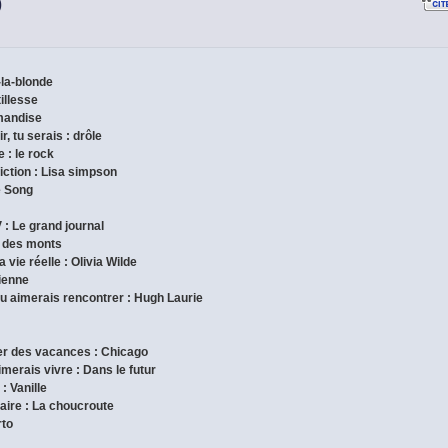
)
-la-blonde
tillesse
rmandise
r, tu serais : drôle
 : le rock
iction : Lisa simpson
e Song
 : Le grand journal
nt des monts
 vie réelle : Olivia Wilde
gienne
tu aimerais rencontrer : Hugh Laurie
ser des vacances : Chicago
imerais vivre : Dans le futur
: Vanille
inaire : La choucroute
rto