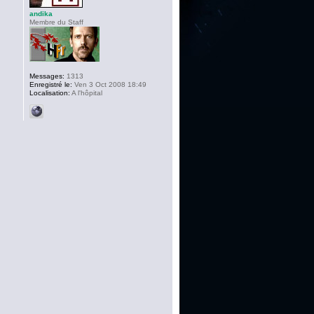
andika
Membre du Staff
Messages:
1313
Enregistré le:
Ven 3 Oct 2008 18:49
Localisation:
A l'hôpital