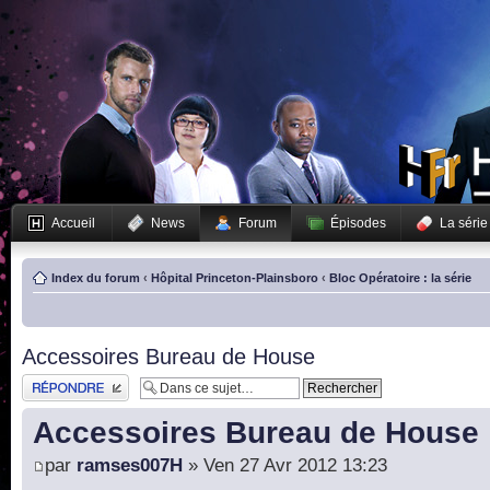
Accueil
News
Forum
Épisodes
La série
Index du forum
‹
Hôpital Princeton-Plainsboro
‹
Bloc Opératoire : la série
Accessoires Bureau de House
Publier une réponse
Accessoires Bureau de House
par
ramses007H
» Ven 27 Avr 2012 13:23