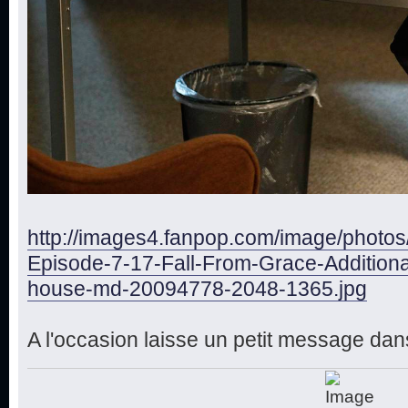
http://images4.fanpop.com/image/photo
Episode-7-17-Fall-From-Grace-Additiona
house-md-20094778-2048-1365.jpg
A l'occasion laisse un petit message dans