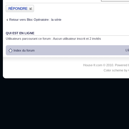
Publier une réponse
Retour vers Bloc Opératoire : la série
QUI EST EN LIGNE
Utilisateurs parcourant ce forum : Aucun utilisateur inscrit et 2 invités
L’
Index du forum
House-fr.com © 2010. Powered
Color scheme by