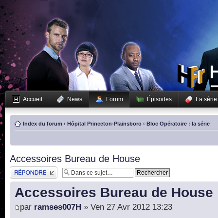
Accueil
News
Forum
Épisodes
La série
Index du forum
‹
Hôpital Princeton-Plainsboro
‹
Bloc Opératoire : la série
Accessoires Bureau de House
Publier une réponse
Accessoires Bureau de House
par
ramses007H
» Ven 27 Avr 2012 13:23