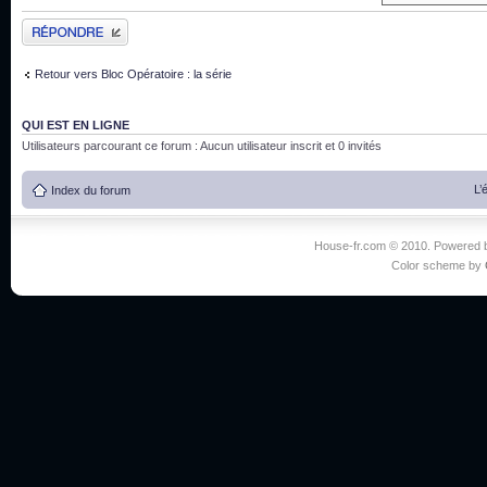
Publier une réponse
Retour vers Bloc Opératoire : la série
QUI EST EN LIGNE
Utilisateurs parcourant ce forum : Aucun utilisateur inscrit et 0 invités
L’
Index du forum
House-fr.com © 2010. Powered
Color scheme by