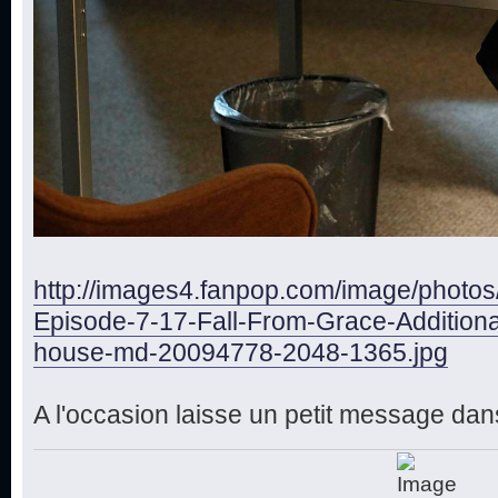
http://images4.fanpop.com/image/photo
Episode-7-17-Fall-From-Grace-Additiona
house-md-20094778-2048-1365.jpg
A l'occasion laisse un petit message dans