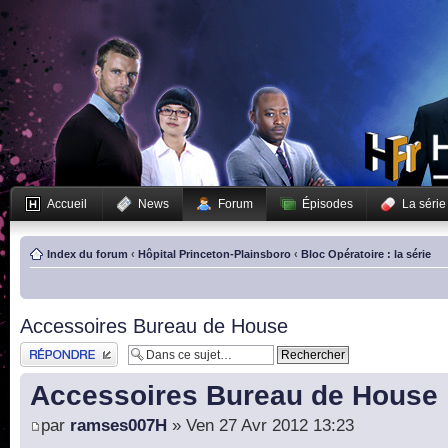
Accueil
News
Forum
Épisodes
La série
Index du forum
‹
Hôpital Princeton-Plainsboro
‹
Bloc Opératoire : la série
Accessoires Bureau de House
Publier une réponse
Accessoires Bureau de House
par
ramses007H
» Ven 27 Avr 2012 13:23