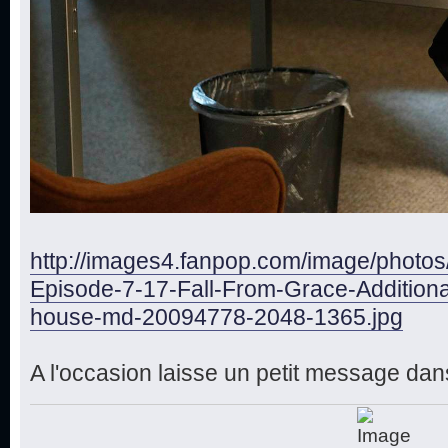
http://images4.fanpop.com/image/photo
Episode-7-17-Fall-From-Grace-Additiona
house-md-20094778-2048-1365.jpg
A l'occasion laisse un petit message dans