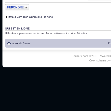
Publier une réponse
Retour vers Bloc Opératoire : la série
QUI EST EN LIGNE
Utilisateurs parcourant ce forum : Aucun utilisateur inscrit et 0 invités
L’
Index du forum
House-fr.com © 2010. Powered
Color scheme by