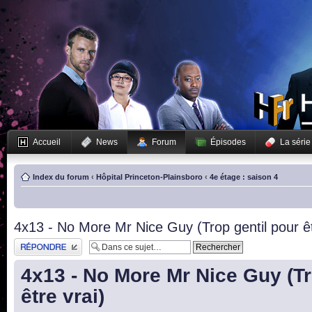
Accueil
News
Forum
Épisodes
La série
Index du forum
‹
Hôpital Princeton-Plainsboro
‹
4e étage : saison 4
4x13 - No More Mr Nice Guy (Trop gentil pour êt
Publier une réponse
4x13 - No More Mr Nice Guy (Tr
être vrai)