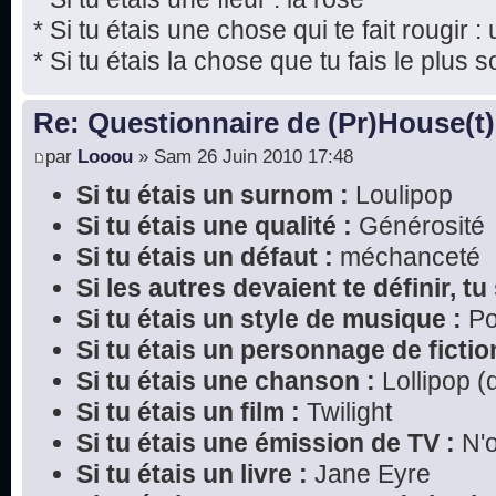
* Si tu étais une chose qui te fait rougir : 
* Si tu étais la chose que tu fais le plus s
Re: Questionnaire de (Pr)House(t)
par
Looou
» Sam 26 Juin 2010 17:48
Si tu étais un surnom :
Loulipop
Si tu étais une qualité :
Générosité
Si tu étais un défaut :
méchanceté
Si les autres devaient te définir, tu 
Si tu étais un style de musique :
P
Si tu étais un personnage de fictio
Si tu étais une chanson :
Lollipop (
Si tu étais un film :
Twilight
Si tu étais une émission de TV :
N'o
Si tu étais un livre :
Jane Eyre