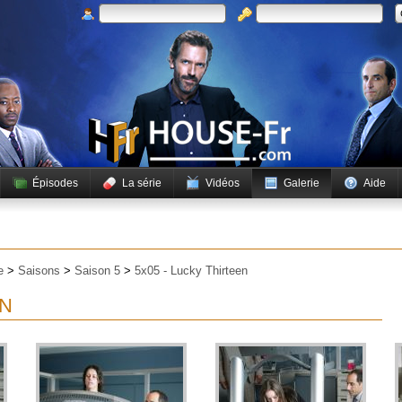
Épisodes
La série
Vidéos
Galerie
Aide
e
>
Saisons
>
Saison 5
>
5x05 - Lucky Thirteen
EN