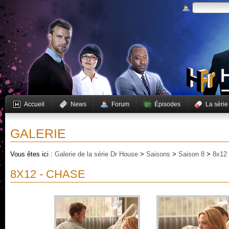
Accueil
News
Forum
Épisodes
La série
GALERIE
Vous êtes ici :
Galerie de la série Dr House
>
Saisons
>
Saison 8
>
8x12
8X12 - CHASE