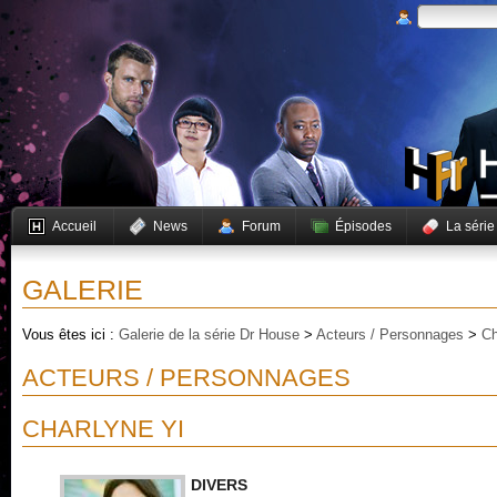
Accueil
News
Forum
Épisodes
La série
GALERIE
Vous êtes ici :
Galerie de la série Dr House
>
Acteurs / Personnages
>
Ch
ACTEURS / PERSONNAGES
CHARLYNE YI
DIVERS