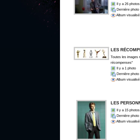
Il y a 26 photos
Dernière photo 
Album visualisé
LES RÉCOMP
Toutes les images r
récompenses"
Il y a 1 photo
Dernière photo 
Album visualisé
LES PERSON
Il y a 15 photos
Dernière photo 
Album visualisé