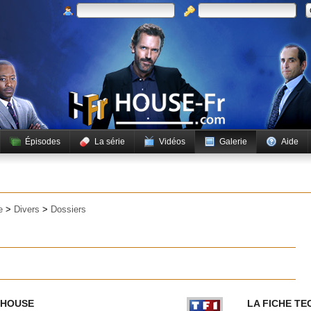
Épisodes
La série
Vidéos
Galerie
Aide
e
>
Divers
>
Dossiers
 HOUSE
LA FICHE TE