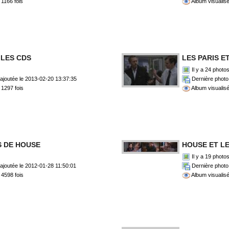
 1166 fois
Album visualisé
 LES CDS
LES PARIS E
Il y a 24 photo
ajoutée le 2013-02-20 13:37:35
Dernière photo 
 1297 fois
Album visualisé
S DE HOUSE
HOUSE ET L
Il y a 19 photo
ajoutée le 2012-01-28 11:50:01
Dernière photo 
 4598 fois
Album visualisé