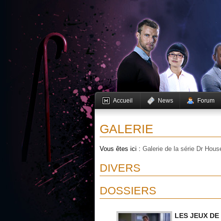
Accueil
News
Forum
GALERIE
Vous êtes ici :
Galerie de la série Dr Hous
DIVERS
DOSSIERS
LES JEUX DE