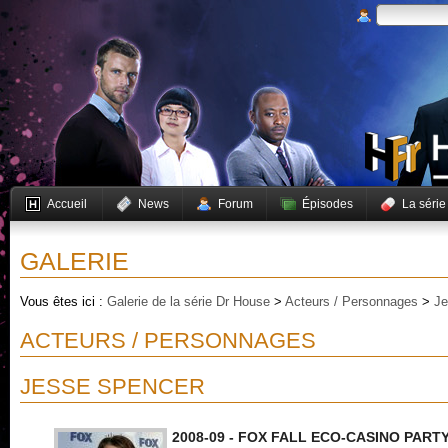
Accueil
News
Forum
Épisodes
La série
GALERIE
Vous êtes ici :
Galerie de la série Dr House
>
Acteurs / Personnages
>
Je
ACTEURS / PERSONNAGES
JESSE SPENCER
2008-09 - FOX FALL ECO-CASINO PART