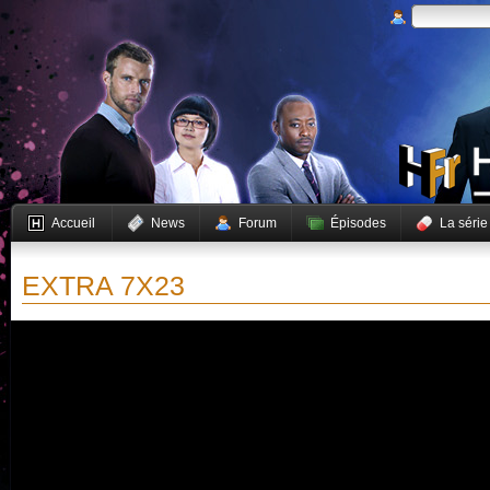
Accueil
News
Forum
Épisodes
La série
EXTRA 7X23
Vous devez activer JavaScript pour pouvoir lire cette vidéo.