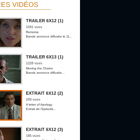
ES VIDÉOS
TRAILER 6X12 (1)
1591 vues
Remorse
Bande annonce diffusée le 11...
TRAILER 6X13 (1)
1228 vues
Moving the Chains
Bande annonce diffusée...
EXTRAIT 6X12 (2)
209 vues
A letter of Apology
Extrait de l'épisode...
EXTRAIT 6X12 (3)
185 vues