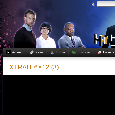
Accueil
News
Forum
Épisodes
La série
EXTRAIT 6X12 (3)
Vous devez activer JavaScript pour pouvoir lire cette vidéo.