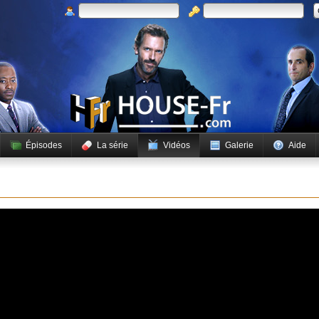
Épisodes
La série
Vidéos
Galerie
Aide
 lire cette vidéo.