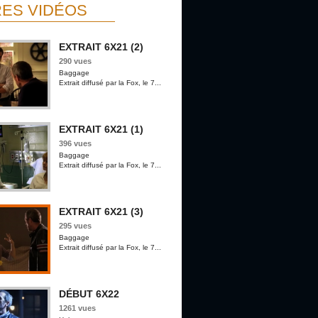
ES VIDÉOS
EXTRAIT 6X21 (2)
290 vues
Baggage
Extrait diffusé par la Fox, le 7...
EXTRAIT 6X21 (1)
396 vues
Baggage
Extrait diffusé par la Fox, le 7...
EXTRAIT 6X21 (3)
295 vues
Baggage
Extrait diffusé par la Fox, le 7...
DÉBUT 6X22
1261 vues