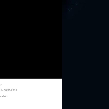
es
le 08/05/2010
ondes