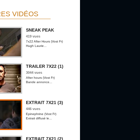
ES VIDÉOS
SNEAK PEAK
419 vues
7x22 After Hours (Vost Fr)
Hugh Laurie...
TRAILER 7X22 (1)
3044 vues
After hours (Vost Fr)
Bande annonce...
EXTRAIT 7X21 (3)
446 vues
Epinephrine (Vost Fr)
Extrait diffusé le...
EXTRAIT 7X21 (2)