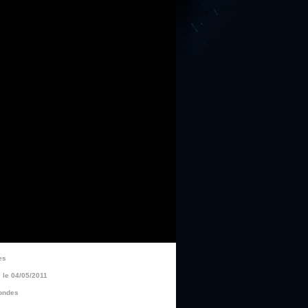
es
le 04/05/2011
ondes