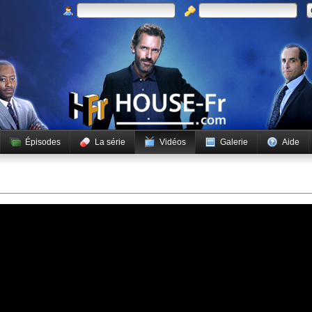
Épisodes
La série
Vidéos
Galerie
Aide
 lire cette vidéo.