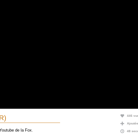
R)
446 vu
Ajoutée 
 Youtube de la Fox.
48 sec