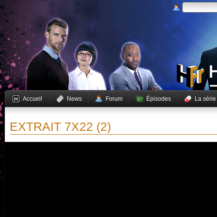
Accueil
News
Forum
Épisodes
La série
EXTRAIT 7X22 (2)
Vous devez activer JavaScript pour pouvoir lire cette vidéo.