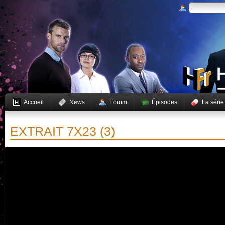
Accueil
News
Forum
Épisodes
La série
EXTRAIT 7X23 (3)
Vous devez activer JavaScript pour pouvoir lire cette vidéo.