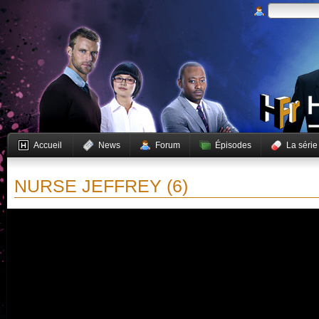
Accueil
News
Forum
Épisodes
La série
NURSE JEFFREY (6)
Vous devez activer JavaScript pour pouvoir lire cette vidéo.