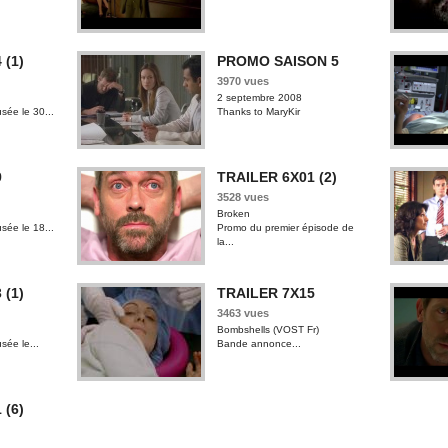
 (1)
PROMO SAISON 5
3970 vues
2 septembre 2008
sée le 30...
Thanks to MaryKir
9
TRAILER 6X01 (2)
3528 vues
Broken
sée le 18...
Promo du premier épisode de
la...
 (1)
TRAILER 7X15
3463 vues
Bombshells (VOST Fr)
sée le...
Bande annonce...
 (6)