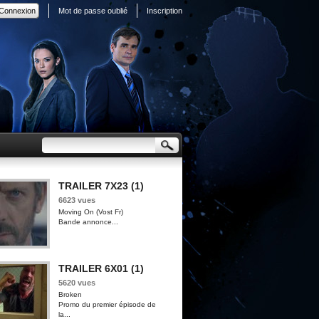
Mot de passe oublié
Inscription
TRAILER 7X23 (1)
6623 vues
Moving On (Vost Fr)
Bande annonce...
TRAILER 6X01 (1)
5620 vues
Broken
Promo du premier épisode de
la...