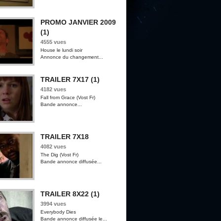
PROMO JANVIER 2009
(1)
4555 vues
House le lundi soir
Annonce du changement...
TRAILER 7X17 (1)
4182 vues
Fall from Grace (Vost Fr)
Bande annonce...
TRAILER 7X18
4082 vues
The Dig (Vost Fr)
Bande annonce diffusée...
TRAILER 8X22 (1)
3994 vues
Everybody Dies
Bande annonce diffusée le...