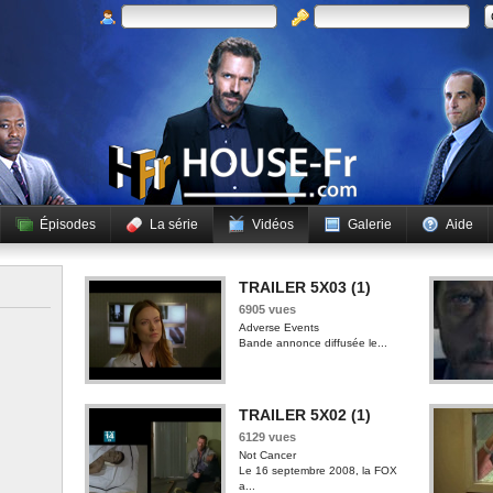
Épisodes
La série
Vidéos
Galerie
Aide
TRAILER 5X03 (1)
6905 vues
Adverse Events
Bande annonce diffusée le...
TRAILER 5X02 (1)
6129 vues
Not Cancer
Le 16 septembre 2008, la FOX
a...