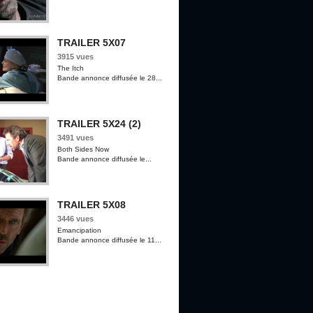
TRAILER 5X07
3915 vues
The Itch
Bande annonce diffusée le 28...
TRAILER 5X24 (2)
3491 vues
Both Sides Now
Bande annonce diffusée le...
TRAILER 5X08
3446 vues
Emancipation
Bande annonce diffusée le 11...