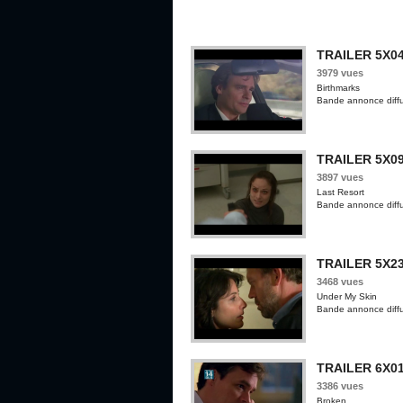
TRAILER 5X04
3979 vues
Birthmarks
Bande annonce diffu
TRAILER 5X0
3897 vues
Last Resort
Bande annonce diffu
TRAILER 5X23
3468 vues
Under My Skin
Bande annonce diffu
TRAILER 6X01
3386 vues
Broken