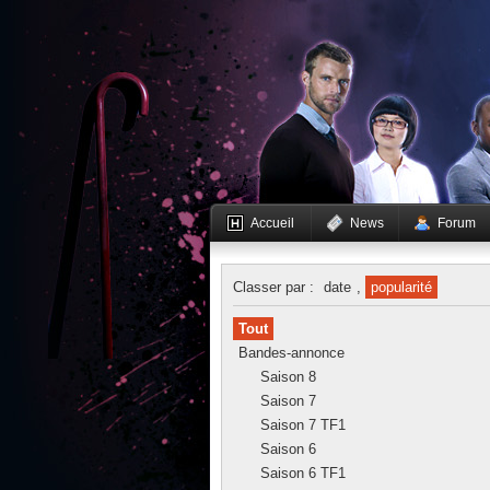
Accueil
News
Forum
Classer par :
date
,
popularité
Tout
Bandes-annonce
Saison 8
Saison 7
Saison 7 TF1
Saison 6
Saison 6 TF1