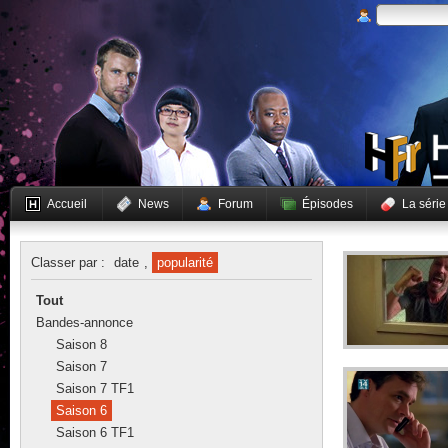
Accueil
News
Forum
Épisodes
La série
Classer par :
date
,
popularité
Tout
Bandes-annonce
Saison 8
Saison 7
Saison 7 TF1
Saison 6
Saison 6 TF1