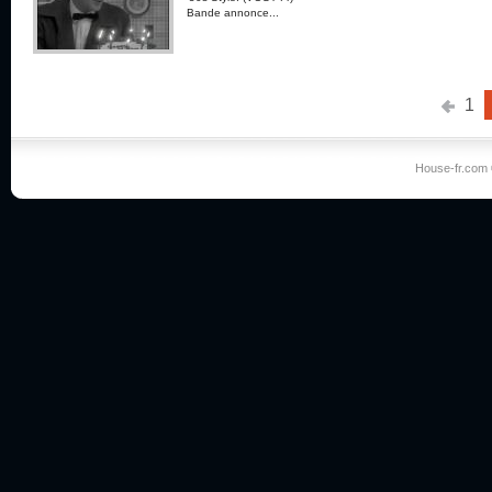
Bande annonce...
1
House-fr.com 