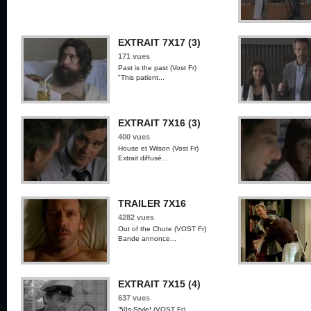
EXTRAIT 7X17 (3)
171 vues
Past is the past (Vost Fr)
"This patient...
EXTRAIT 7X16 (3)
400 vues
House et Wilson (Vost Fr)
Extrait diffusé...
TRAILER 7X16
4282 vues
Out of the Chute (VOST Fr)
Bande annonce...
EXTRAIT 7X15 (4)
637 vues
'50s-Style! (VOST Fr)