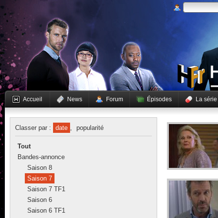
Accueil
News
Forum
Épisodes
La série
Classer par :
date
,
popularité
Tout
Bandes-annonce
Saison 8
Saison 7
Saison 7 TF1
Saison 6
Saison 6 TF1