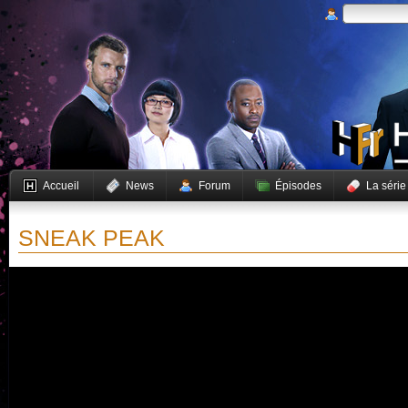
Accueil
News
Forum
Épisodes
La série
SNEAK PEAK
Vous devez activer JavaScript pour pouvoir lire cette vidéo.