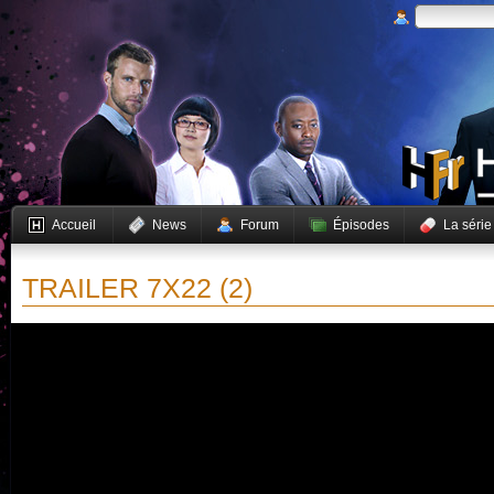
Accueil
News
Forum
Épisodes
La série
TRAILER 7X22 (2)
Vous devez activer JavaScript pour pouvoir lire cette vidéo.