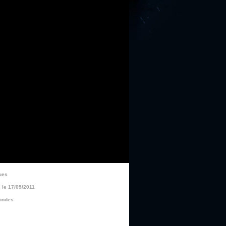
ues
le 17/05/2011
ondes