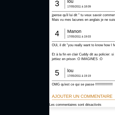
lou
3
17/05/2011 à 18:09
jpense qu'il lui dit " tu veux savoir comme
Mais vu mes lacunes en anglais je ne suis
Manon
4
17/05/2011 à 19:03
OUi, il dit "you really want to know how I f
Et à la fin en clair Cuddy dit au policier:
jettiez en prison :O IMAGINES :O
lou
5
17/05/2011 à 19:19
OMG qu'est ce qui se passe !!!!!!!!!!!!!!!!!
AJOUTER UN COMMENTAIRE
Les commentaires sont désactivés