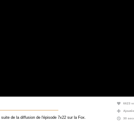
6623 v
Ajoutée 
suite de la diffusion de l'épisode 7x22 sur la Fox.
30 sec