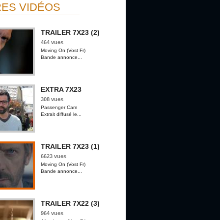
ES VIDÉOS
TRAILER 7X23 (2)
464 vues
Moving On (Vost Fr)
Bande annonce...
EXTRA 7X23
308 vues
Passenger Cam
Extrait diffusé le...
TRAILER 7X23 (1)
6623 vues
Moving On (Vost Fr)
Bande annonce...
TRAILER 7X22 (3)
964 vues