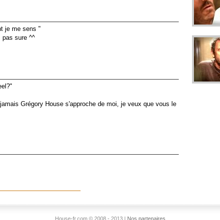
nt je me sens "
 pas sure ^^
eel?"
 si jamais Grégory House s'approche de moi, je veux que vous le
House-fr.com © 2008 - 2013 |
Nos partenaires