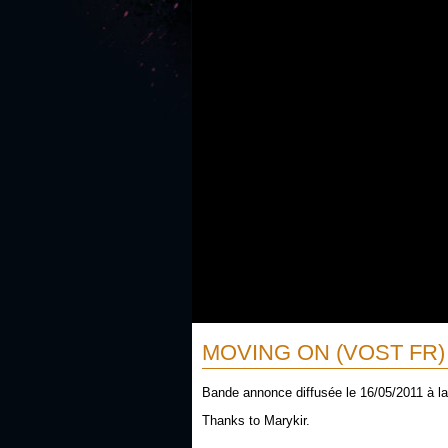
MOVING ON (VOST FR)
Bande annonce diffusée le 16/05/2011 à la 
Thanks to Marykir.