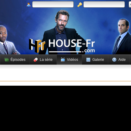
Épisodes
La série
Vidéos
Galerie
Aide
 lire cette vidéo.