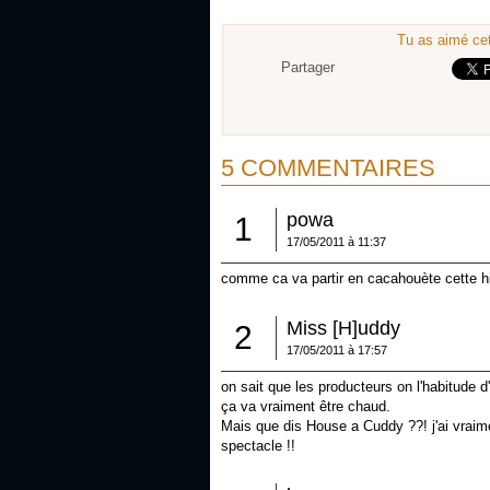
Tu as aimé cet
Partager
5 COMMENTAIRES
powa
1
17/05/2011 à 11:37
comme ca va partir en cacahouète cette hi
Miss [H]uddy
2
17/05/2011 à 17:57
on sait que les producteurs on l'habitude 
ça va vraiment être chaud.
Mais que dis House a Cuddy ??! j'ai vraiment
spectacle !!