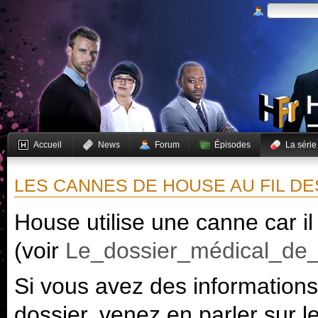
Accueil
News
Forum
Épisodes
La série
LES CANNES DE HOUSE AU FIL DE
House utilise une canne car il
(voir
Le_dossier_médical_de
Si vous avez des informations
dossier, venez en parler sur l