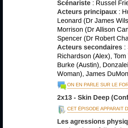
Scénariste
:
Russel Fri
Acteurs principaux
:
H
Leonard (Dr James Wils
Morrison (Dr Allison Ca
Spencer (Dr Robert Ch
Acteurs secondaires
:
Richardson (Alex), Tom 
Burke (Austin), Donzale
Woman), James DuMont
ON EN PARLE SUR LE FO
2x13 - Skin Deep (Con
CET ÉPISODE APPARAIT 
Les agressions physi