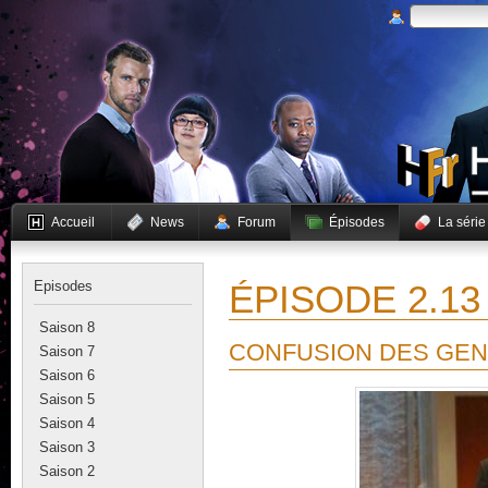
Accueil
News
Forum
Épisodes
La série
Episodes
ÉPISODE 2.13
Saison 8
CONFUSION DES GE
Saison 7
Saison 6
Saison 5
Saison 4
Saison 3
Saison 2