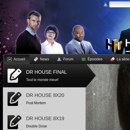
Accueil
News
Forum
Épisodes
La série
DR HOUSE FINAL
Tout le monde meurt
DR HOUSE 8X20
Post Mortem
DR HOUSE 8X19
Double Dose