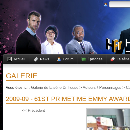
Accueil
News
Forum
Épisodes
La série
GALERIE
Vous êtes ici :
Galerie de la série Dr House
>
Acteurs / Personnages
>
Ca
2009-09 - 61ST PRIMETIME EMMY AWAR
<< Précédent