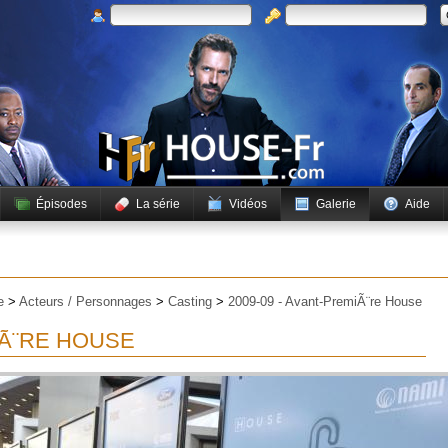
Épisodes
La série
Vidéos
Galerie
Aide
e
>
Acteurs / Personnages
>
Casting
>
2009-09 - Avant-PremiÃ¨re House
IÃ¨RE HOUSE