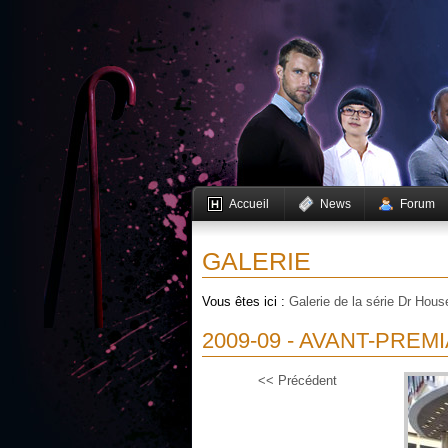
Accueil
News
Forum
GALERIE
Vous êtes ici :
Galerie de la série Dr Hous
2009-09 - AVANT-PREM
<< Précédent