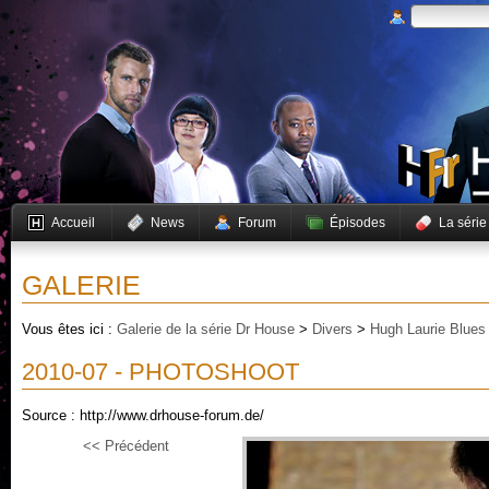
Accueil
News
Forum
Épisodes
La série
GALERIE
Vous êtes ici :
Galerie de la série Dr House
>
Divers
>
Hugh Laurie Blues
2010-07 - PHOTOSHOOT
Source : http://www.drhouse-forum.de/
<< Précédent