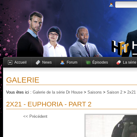
Accueil
News
Forum
Épisodes
La série
GALERIE
Vous êtes ici :
Galerie de la série Dr House
>
Saisons
>
Saison 2
>
2x21 
2X21 - EUPHORIA - PART 2
<< Précédent