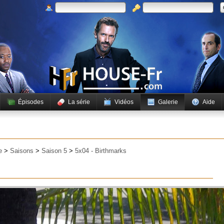
Épisodes
La série
Vidéos
Galerie
Aide
e
>
Saisons
>
Saison 5
>
5x04 - Birthmarks