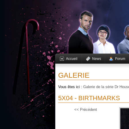
Accueil
News
Forum
GALERIE
Vous êtes ici :
Galerie de la série Dr Hous
5X04 - BIRTHMARKS
<< Précédent