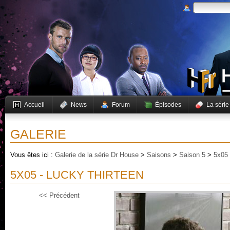
Accueil
News
Forum
Épisodes
La série
GALERIE
Vous êtes ici :
Galerie de la série Dr House
>
Saisons
>
Saison 5
>
5x05 
5X05 - LUCKY THIRTEEN
<< Précédent