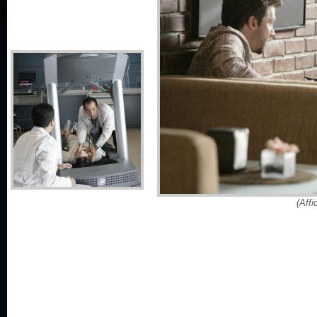
(Affi