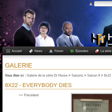
Accueil
News
Forum
Épisodes
La série
GALERIE
Vous êtes ici :
Galerie de la série Dr House
>
Saisons
>
Saison 8
>
8x22 
8X22 - EVERYBODY DIES
<< Précédent