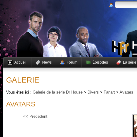
Accueil
News
Forum
Épisodes
La série
GALERIE
Vous êtes ici :
Galerie de la série Dr House
>
Divers
>
Fanart
>
Avatars
AVATARS
<< Précédent