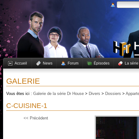
Accueil
News
Forum
Épisodes
La série
GALERIE
Vous êtes ici :
Galerie de la série Dr House
>
Divers
>
Dossiers
>
Appart
C-CUISINE-1
<< Précédent